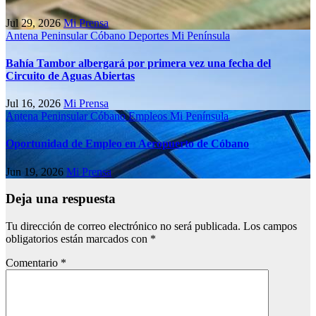
Jul 29, 2026
Mi Prensa
Antena Peninsular
Cóbano
Deportes
Mi Península
Bahía Tambor albergará por primera vez una fecha del
Circuito de Aguas Abiertas
Jul 16, 2026
Mi Prensa
Antena Peninsular
Cóbano
Empleos
Mi Península
Oportunidad de Empleo en Aeropuerto de Cóbano
Jun 19, 2026
Mi Prensa
Deja una respuesta
Tu dirección de correo electrónico no será publicada.
Los campos
obligatorios están marcados con
*
Comentario
*