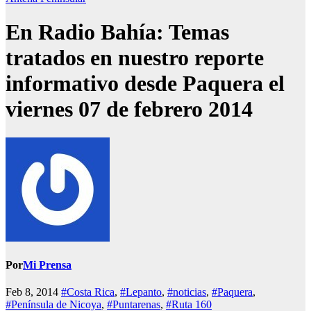
En Radio Bahía: Temas
tratados en nuestro reporte
informativo desde Paquera el
viernes 07 de febrero 2014
Por
Mi Prensa
Feb 8, 2014
#Costa Rica
,
#Lepanto
,
#noticias
,
#Paquera
,
#Península de Nicoya
,
#Puntarenas
,
#Ruta 160