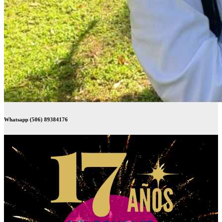
Whatsapp (506) 89384176