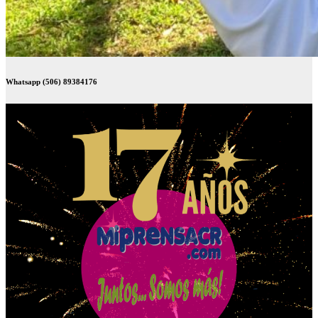
Whatsapp (506) 89384176