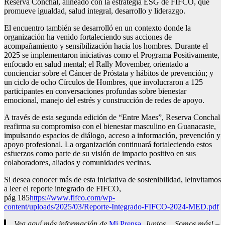
Reserva Conchal, alineado con la estrategia ESG de FIFCO, que
promueve igualdad, salud integral, desarrollo y liderazgo.
El encuentro también se desarrolló en un contexto donde la
organización ha venido fortaleciendo sus acciones de
acompañamiento y sensibilización hacia los hombres. Durante el
2025 se implementaron iniciativas como el Programa Positivamente,
enfocado en salud mental; el Rally Movember, orientado a
concienciar sobre el Cáncer de Próstata y hábitos de prevención; y
un ciclo de ocho Círculos de Hombres, que involucraron a 125
participantes en conversaciones profundas sobre bienestar
emocional, manejo del estrés y construcción de redes de apoyo.
A través de esta segunda edición de “Entre Maes”, Reserva Conchal
reafirma su compromiso con el bienestar masculino en Guanacaste,
impulsando espacios de diálogo, acceso a información, prevención y
apoyo profesional. La organización continuará fortaleciendo estos
esfuerzos como parte de su visión de impacto positivo en sus
colaboradores, aliados y comunidades vecinas.
Si desea conocer más de esta iniciativa de sostenibilidad, leinvitamos
a leer el reporte integrado de FIFCO,
pág 185
https://www.fifco.com/wp-
content/uploads/2025/03/Reporte-Integrado-FIFCO-2024-MED.pdf
Vea aquí más información de
Mi Prensa
, Juntos… Somos más! –