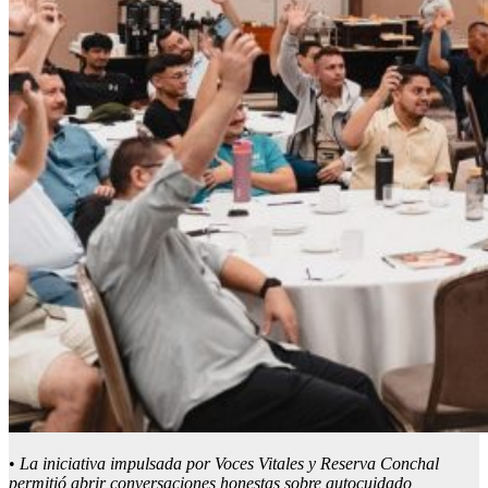
•
La iniciativa impulsada por Voces Vitales y
Reserva
Conchal
permitió abrir conversaciones honestas sobre autocuidado,