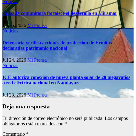
Noticias
Jornada comunitaria fortalece el desarrollo en Miramar
Jul 25, 2026
Mi Prensa
Noticias
Defensoría verifica acciones de protección de Ermitas
declaradas patrimonio nacional
Jul 24, 2026
Mi Prensa
Noticias
ICE autoriza conexión de nueva planta solar de 20 megavatios
a red eléctrica nacional en Nandayure
Jul 23, 2026
Mi Prensa
Deja una respuesta
Tu dirección de correo electrónico no será publicada.
Los campos
obligatorios están marcados con
*
Comentario
*