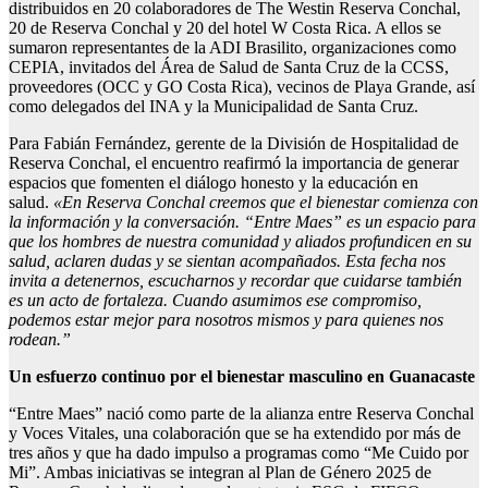
distribuidos en 20 colaboradores de The Westin Reserva Conchal,
20 de Reserva Conchal y 20 del hotel W Costa Rica. A ellos se
sumaron representantes de la ADI Brasilito, organizaciones como
CEPIA, invitados del Área de Salud de Santa Cruz de la CCSS,
proveedores (OCC y GO Costa Rica), vecinos de Playa Grande, así
como delegados del INA y la Municipalidad de Santa Cruz.
Para Fabián Fernández, gerente de la División de Hospitalidad de
Reserva Conchal, el encuentro reafirmó la importancia de generar
espacios que fomenten el diálogo honesto y la educación en
salud.
«En Reserva Conchal creemos que el bienestar comienza con
la información y la conversación.
“
Entre Maes
”
es un espacio para
que los hombres de nuestra comunidad y aliados profundicen en su
salud, aclaren dudas y se sientan acompañados. Esta fecha nos
invita a detenernos, escucharnos y recordar que cuidarse también
es un acto de fortaleza. Cuando asumimos ese compromiso,
podemos estar mejor para nosotros mismos y para quienes nos
rodean.”
Un esfuerzo continuo por el bienestar masculino en Guanacaste
“Entre Maes” nació como parte de la alianza entre Reserva Conchal
y Voces Vitales, una colaboración que se ha extendido por más de
tres años y que ha dado impulso a programas como “Me Cuido por
Mi”. Ambas iniciativas se integran al Plan de Género 2025 de