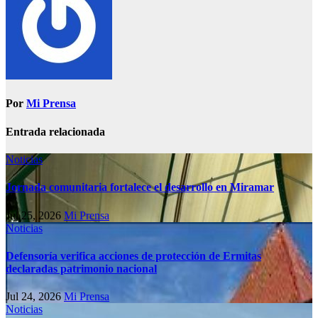
Por
Mi Prensa
Entrada relacionada
Noticias
Jornada comunitaria fortalece el desarrollo en Miramar
Jul 25, 2026
Mi Prensa
Noticias
Defensoría verifica acciones de protección de Ermitas
declaradas patrimonio nacional
Jul 24, 2026
Mi Prensa
Noticias