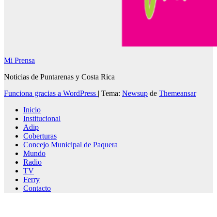
Mi Prensa
Noticias de Puntarenas y Costa Rica
Funciona gracias a WordPress
|
Tema:
Newsup
de
Themeansar
Inicio
Institucional
Adip
Coberturas
Concejo Municipal de Paquera
Mundo
Radio
TV
Ferry
Contacto