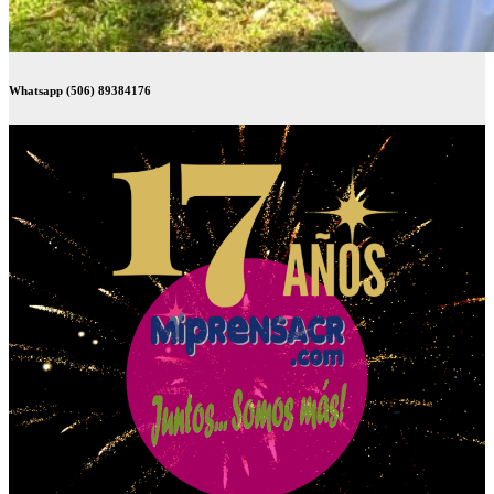
Whatsapp (506) 89384176