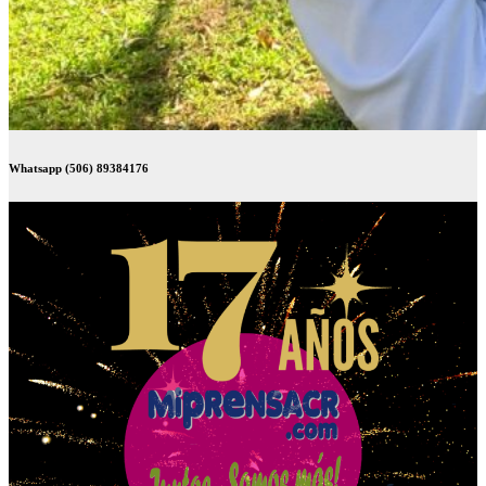
Whatsapp (506) 89384176