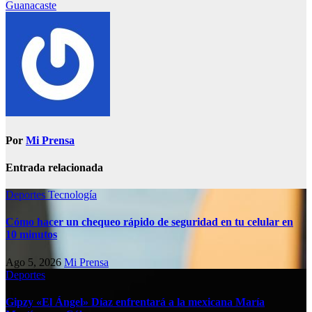
Guanacaste
Por
Mi Prensa
Entrada relacionada
Deportes
Tecnología
Cómo hacer un chequeo rápido de seguridad en tu celular en
10 minutos
Ago 5, 2026
Mi Prensa
Deportes
Gipzy «El Ángel» Díaz enfrentará a la mexicana María