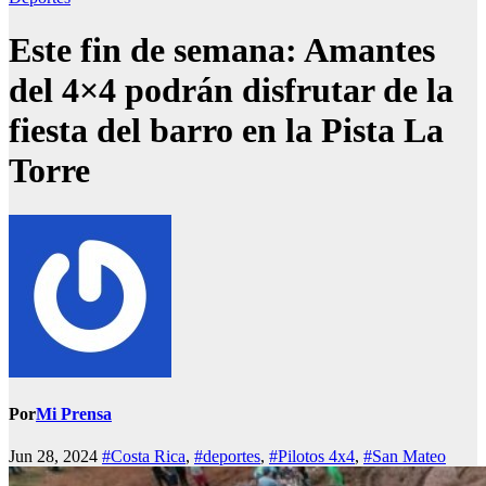
Este fin de semana: Amantes
del 4×4 podrán disfrutar de la
fiesta del barro en la Pista La
Torre
Por
Mi Prensa
Jun 28, 2024
#Costa Rica
,
#deportes
,
#Pilotos 4x4
,
#San Mateo