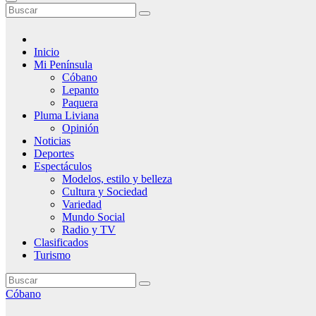
Inicio
Mi Península
Cóbano
Lepanto
Paquera
Pluma Liviana
Opinión
Noticias
Deportes
Espectáculos
Modelos, estilo y belleza
Cultura y Sociedad
Variedad
Mundo Social
Radio y TV
Clasificados
Turismo
Cóbano