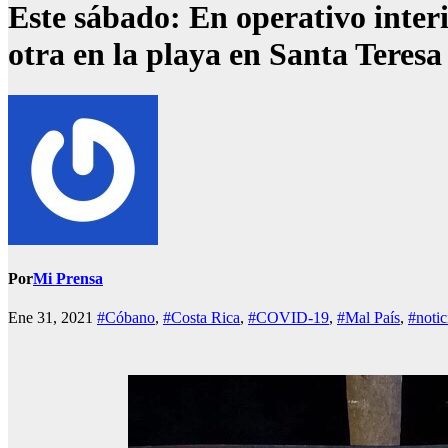
Este sábado: En operativo interi
otra en la playa en Santa Teres
Por
Mi Prensa
Ene 31, 2021
#Cóbano
,
#Costa Rica
,
#COVID-19
,
#Mal País
,
#notic