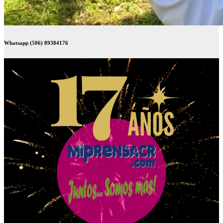
Whatsapp (506) 89384176