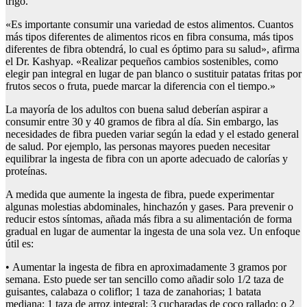
trigo.
«Es importante consumir una variedad de estos alimentos. Cuantos
más tipos diferentes de alimentos ricos en fibra consuma, más tipos
diferentes de fibra obtendrá, lo cual es óptimo para su salud», afirma
el Dr. Kashyap. «Realizar pequeños cambios sostenibles, como
elegir pan integral en lugar de pan blanco o sustituir patatas fritas por
frutos secos o fruta, puede marcar la diferencia con el tiempo.»
La mayoría de los adultos con buena salud deberían aspirar a
consumir entre 30 y 40 gramos de fibra al día. Sin embargo, las
necesidades de fibra pueden variar según la edad y el estado general
de salud. Por ejemplo, las personas mayores pueden necesitar
equilibrar la ingesta de fibra con un aporte adecuado de calorías y
proteínas.
A medida que aumente la ingesta de fibra, puede experimentar
algunas molestias abdominales, hinchazón y gases. Para prevenir o
reducir estos síntomas, añada más fibra a su alimentación de forma
gradual en lugar de aumentar la ingesta de una sola vez. Un enfoque
útil es:
• Aumentar la ingesta de fibra en aproximadamente 3 gramos por
semana. Esto puede ser tan sencillo como añadir solo 1/2 taza de
guisantes, calabaza o coliflor; 1 taza de zanahorias; 1 batata
mediana; 1 taza de arroz integral; 3 cucharadas de coco rallado; o 2