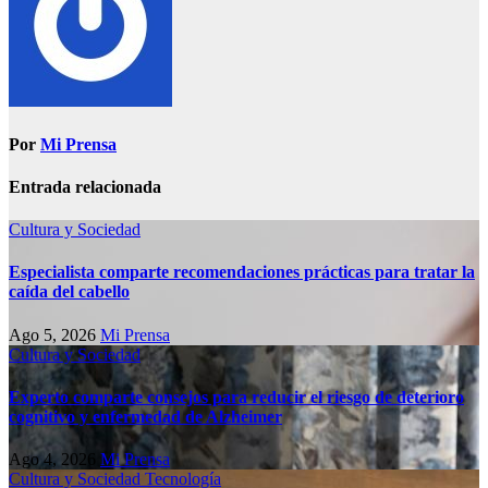
Por
Mi Prensa
Entrada relacionada
Cultura y Sociedad
Especialista comparte recomendaciones prácticas para tratar la
caída del cabello
Ago 5, 2026
Mi Prensa
Cultura y Sociedad
Experto comparte consejos para reducir el riesgo de deterioro
cognitivo у enfermedad de Alzheimer
Ago 4, 2026
Mi Prensa
Cultura y Sociedad
Tecnología