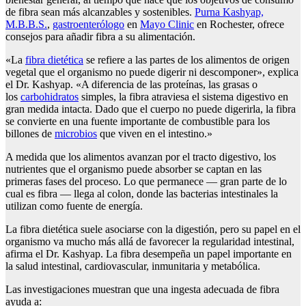
de fibra sean más alcanzables y sostenibles.
Purna Kashyap,
M.B.B.S.
,
gastroenterólogo
en
Mayo Clinic
en Rochester, ofrece
consejos para añadir fibra a su alimentación.
«La
fibra dietética
se refiere a las partes de los alimentos de origen
vegetal que el organismo no puede digerir ni descomponer», explica
el Dr. Kashyap. «A diferencia de las proteínas, las grasas o
los
carbohidratos
simples, la fibra atraviesa el sistema digestivo en
gran medida intacta. Dado que el cuerpo no puede digerirla, la fibra
se convierte en una fuente importante de combustible para los
billones de
microbios
que viven en el intestino.»
A medida que los alimentos avanzan por el tracto digestivo, los
nutrientes que el organismo puede absorber se captan en las
primeras fases del proceso. Lo que permanece — gran parte de lo
cual es fibra — llega al colon, donde las bacterias intestinales la
utilizan como fuente de energía.
La fibra dietética suele asociarse con la digestión, pero su papel en el
organismo va mucho más allá de favorecer la regularidad intestinal,
afirma el Dr. Kashyap. La fibra desempeña un papel importante en
la salud intestinal, cardiovascular, inmunitaria y metabólica.
Las investigaciones muestran que una ingesta adecuada de fibra
ayuda a: