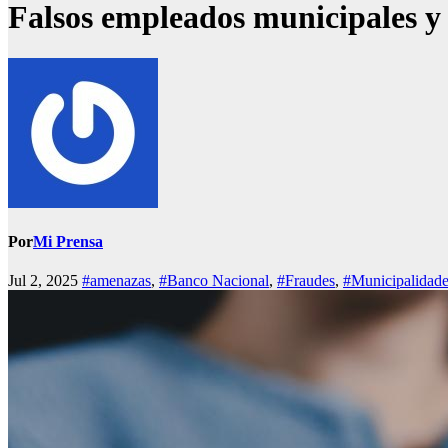
Falsos empleados municipales y 
Por
Mi Prensa
Jul 2, 2025
#amenazas
,
#Banco Nacional
,
#Fraudes
,
#Municipalidade