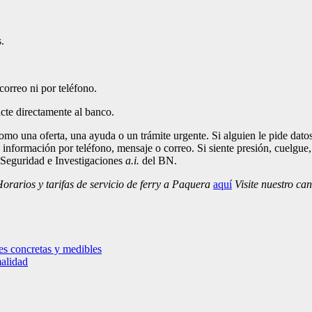
s.
correo ni por teléfono.
tacte directamente al banco.
mo una oferta, una ayuda o un trámite urgente. Si alguien le pide dato
a información por teléfono, mensaje o correo. Si siente presión, cuelgue
e Seguridad e Investigaciones
a.i.
del BN.
rarios y tarifas de servicio de ferry a Paquera
aquí
Visite nuestro ca
es concretas y medibles
malidad