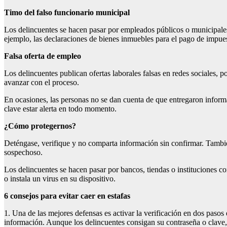
Timo del falso funcionario municipal
Los delincuentes se hacen pasar por empleados públicos o municipales
ejemplo, las declaraciones de bienes inmuebles para el pago de impues
F
alsa oferta de empleo
Los delincuentes publican ofertas laborales falsas en redes sociales,
avanzar con el proceso.
En ocasiones, las personas no se dan cuenta de que entregaron informa
clave estar alerta en todo momento.
¿Cómo proteger
nos?
Deténgase, verifique y no comparta información sin confirmar. Tambi
sospechoso.
Los delincuentes se hacen pasar por bancos, tiendas o instituciones con
o instala un virus en su dispositivo.
6 c
onsejos para evitar caer en estafas
1. Una de las mejores defensas es activar la verificación en dos pasos
información. Aunque los delincuentes consigan su contraseña o clave,