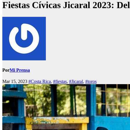
Fiestas Cívicas Jicaral 2023: De
Por
Mi Prensa
Mar 15, 2023
#Costa Rica
,
#fiestas
,
#Jicaral
,
#toros