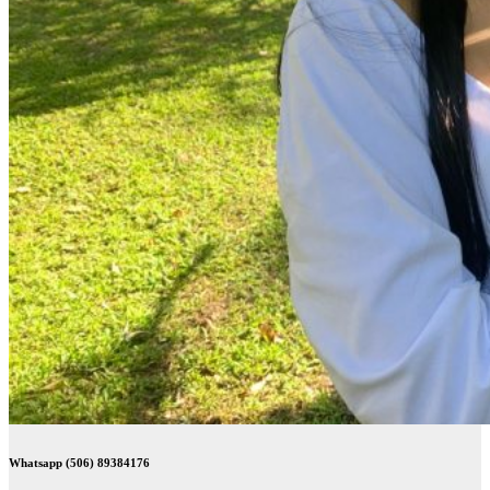
Whatsapp (506) 89384176