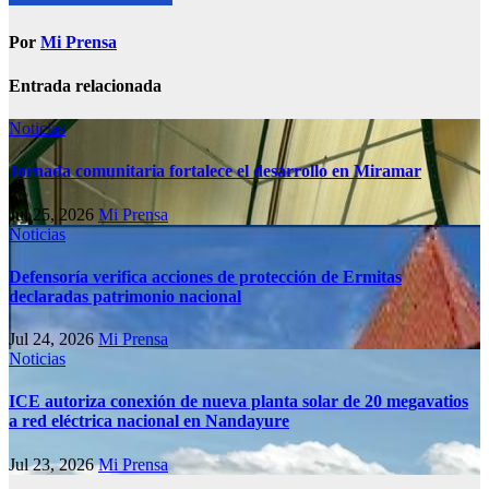
Por
Mi Prensa
Entrada relacionada
Noticias
Jornada comunitaria fortalece el desarrollo en Miramar
Jul 25, 2026
Mi Prensa
Noticias
Defensoría verifica acciones de protección de Ermitas
declaradas patrimonio nacional
Jul 24, 2026
Mi Prensa
Noticias
ICE autoriza conexión de nueva planta solar de 20 megavatios
a red eléctrica nacional en Nandayure
Jul 23, 2026
Mi Prensa