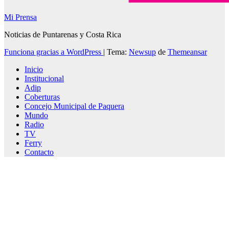
Mi Prensa
Noticias de Puntarenas y Costa Rica
Funciona gracias a WordPress
|
Tema:
Newsup
de
Themeansar
Inicio
Institucional
Adip
Coberturas
Concejo Municipal de Paquera
Mundo
Radio
TV
Ferry
Contacto