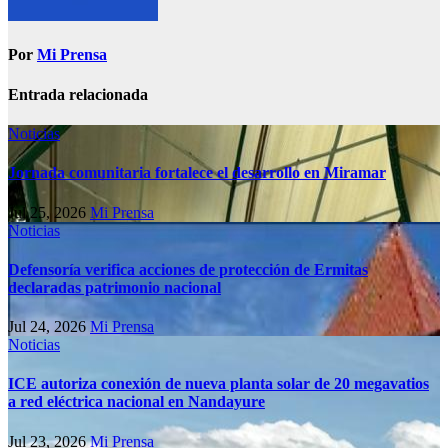
Por
Mi Prensa
Entrada relacionada
Noticias
Jornada comunitaria fortalece el desarrollo en Miramar
Jul 25, 2026
Mi Prensa
Noticias
Defensoría verifica acciones de protección de Ermitas
declaradas patrimonio nacional
Jul 24, 2026
Mi Prensa
Noticias
ICE autoriza conexión de nueva planta solar de 20 megavatios
a red eléctrica nacional en Nandayure
Jul 23, 2026
Mi Prensa