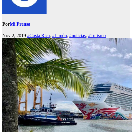
Por
Mi Prensa
Nov 2, 2019
#Costa Rica
,
#Limón
,
#noticias
,
#Turismo