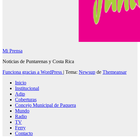
Mi Prensa
Noticias de Puntarenas y Costa Rica
Funciona gracias a WordPress
|
Tema:
Newsup
de
Themeansar
Inicio
Institucional
Adip
Coberturas
Concejo Municipal de Paquera
Mundo
Radio
TV
Ferry
Contacto