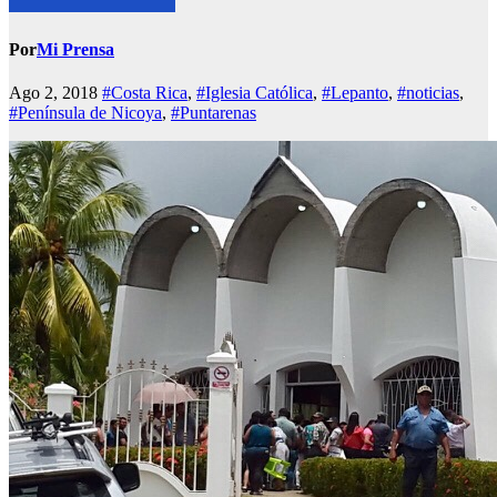
Por
Mi Prensa
Ago 2, 2018
#Costa Rica
,
#Iglesia Católica
,
#Lepanto
,
#noticias
,
#Península de Nicoya
,
#Puntarenas