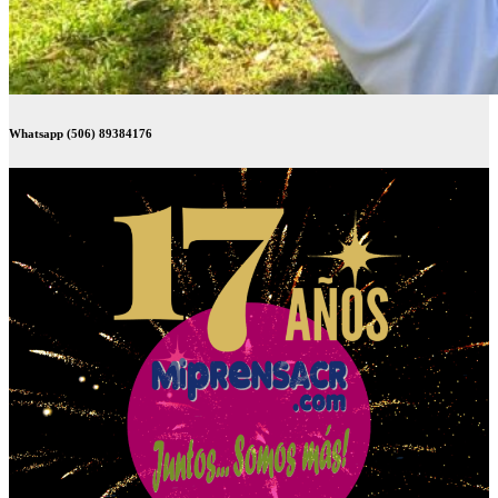
Whatsapp (506) 89384176