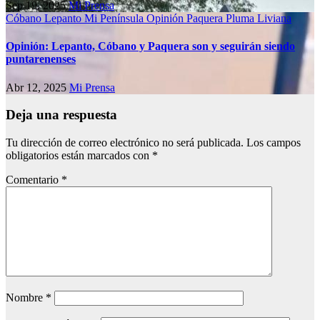
Sep 19, 2025
Mi Prensa
Cóbano
Lepanto
Mi Península
Opinión
Paquera
Pluma Liviana
Opinión: Lepanto, Cóbano y Paquera son y seguirán siendo
puntarenenses
Abr 12, 2025
Mi Prensa
Deja una respuesta
Tu dirección de correo electrónico no será publicada.
Los campos
obligatorios están marcados con
*
Comentario
*
Nombre
*