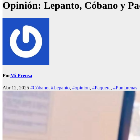
Opinión: Lepanto, Cóbano y Paq
Por
Mi Prensa
Abr 12, 2025
#Cóbano
,
#Lepanto
,
#opinion
,
#Paquera
,
#Puntarenas