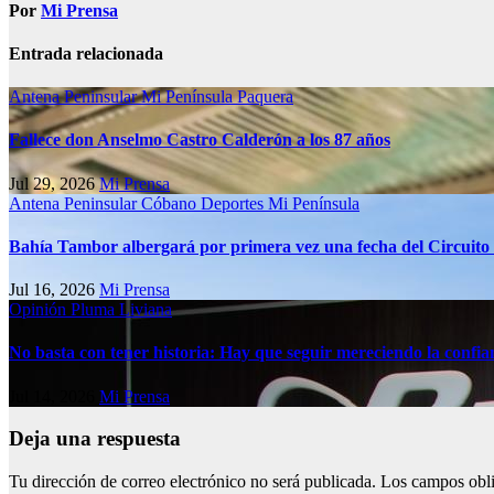
Por
Mi Prensa
Entrada relacionada
Antena Peninsular
Mi Península
Paquera
Fallece don Anselmo Castro Calderón a los 87 años
Jul 29, 2026
Mi Prensa
Antena Peninsular
Cóbano
Deportes
Mi Península
Bahía Tambor albergará por primera vez una fecha del Circuito
Jul 16, 2026
Mi Prensa
Opinión
Pluma Liviana
No basta con tener historia: Hay que seguir mereciendo la confia
Jul 14, 2026
Mi Prensa
Deja una respuesta
Tu dirección de correo electrónico no será publicada.
Los campos obli