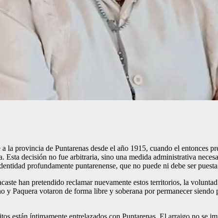
a la provincia de Puntarenas desde el año 1915, cuando el entonces pr
a. Esta decisión no fue arbitraria, sino una medida administrativa neces
 identidad profundamente puntarenense, que no puede ni debe ser puesta
aste han pretendido reclamar nuevamente estos territorios, la voluntad 
o y Paquera votaron de forma libre y soberana por permanecer siendo p
stritos están íntimamente entrelazados con Puntarenas. El arraigo no se 