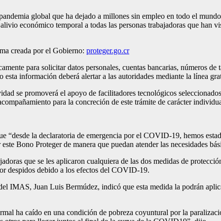
andemia global que ha dejado a millones sin empleo en todo el mundo 
alivio económico temporal a todas las personas trabajadoras que han vi
orma creada por el Gobierno:
proteger.go.cr
icamente para solicitar datos personales, cuentas bancarias, números de t
o esta información deberá alertar a las autoridades mediante la línea 
vidad se promoverá el apoyo de facilitadores tecnológicos seleccionad
 acompañamiento para la concreción de este trámite de carácter individu
ue “desde la declaratoria de emergencia por el COVID-19, hemos estado
or este Bono Proteger de manera que puedan atender las necesidades bási
ajadoras que se les aplicaron cualquiera de las dos medidas de protecció
 por despidos debido a los efectos del COVID-19.
 del IMAS, Juan Luis Bermúdez, indicó que esta medida la podrán aplica
mal ha caído en una condición de pobreza coyuntural por la paralizació