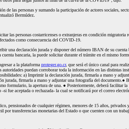
otros para llegar juntos al final de la curva de la COVID19”, dijo.
 de las personas y sumando la participación de actores sociales, secto
untualizó Bermúdez.
itar las personas costarricenses o extranjeras en condición migratoria
s afectados como consecuencia del COVID-19.
ibir una declaración jurada y disponer del número IBAN de su cuenta b
 cuenta bancaria, la puede solicitar durante el trámite en el mismo form
Ingresar a la plataforma
proteger.go.cr
, que será el único canal para real
las autoridades puedan corroborar toda la información en las distintas in
posibilidades: a) Imprimir la declaración jurada, firmarla a mano y adjun
ción jurada, firmarla a mano y adjuntar una fotografía del documento.● 
o formulario, la apertura de una. ● Posteriormente, deberá facilitar la
-si fue aceptada o rechazada- la cual se notificará por el correo electrón
lico, pensionados de cualquier régimen, menores de 15 años, privados y p
mil por transferencias monetarias del Estado o que cuenten con un trab