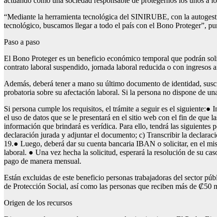
actuando como una sociedad responsable de protegernos los unos a los 
“Mediante la herramienta tecnológica del SINIRUBE, con la autogestión
tecnológico, buscamos llegar a todo el país con el Bono Proteger”, p
Paso a paso
El Bono Proteger es un beneficio económico temporal que podrán solic
contrato laboral suspendido, jornada laboral reducida o con ingreso
Además, deberá tener a mano su último documento de identidad, suscr
probatoria sobre su afectación laboral. Si la persona no dispone de una
Si persona cumple los requisitos, el trámite a seguir es el siguiente:● 
el uso de datos que se le presentará en el sitio web con el fin de que 
información que brindará es verídica. Para ello, tendrá las siguientes 
declaración jurada y adjuntar el documento; c) Transcribir la declara
19.● Luego, deberá dar su cuenta bancaria IBAN o solicitar, en el mism
laboral. ● Una vez hecha la solicitud, esperará la resolución de su caso 
pago de manera mensual.
Están excluidas de este beneficio personas trabajadoras del sector púb
de Protección Social, así como las personas que reciben más de ₡50 
Origen de los recursos