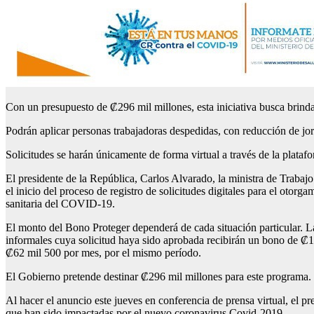
Con un presupuesto de ₡296 mil millones, esta iniciativa busca brin
Podrán aplicar personas trabajadoras despedidas, con reducción de jo
Solicitudes se harán únicamente de forma virtual a través de la plata
El presidente de la República, Carlos Alvarado, la ministra de Traba
el inicio del proceso de registro de solicitudes digitales para el ot
sanitaria del COVID-19.
El monto del Bono Proteger dependerá de cada situación particular. L
informales cuya solicitud haya sido aprobada recibirán un bono de ₡1
₡62 mil 500 por mes, por el mismo período.
El Gobierno pretende destinar ₡296 mil millones para este programa.
Al hacer el anuncio este jueves en conferencia de prensa virtual, el 
que han sido impactadas por el nuevo coronavirus Covid-2019.