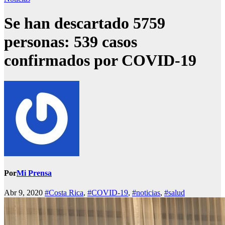
Se han descartado 5759
personas: 539 casos
confirmados por COVID-19
Por
Mi Prensa
Abr 9, 2020
#Costa Rica
,
#COVID-19
,
#noticias
,
#salud