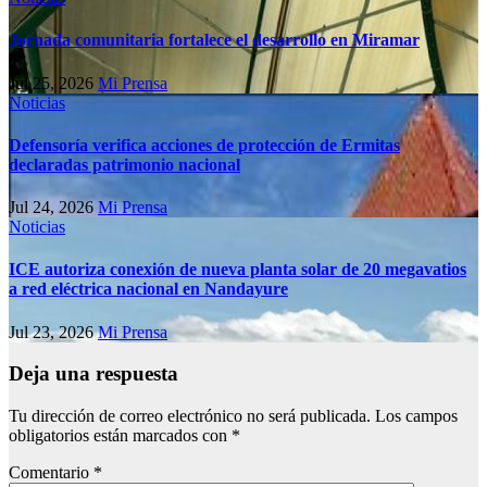
Jornada comunitaria fortalece el desarrollo en Miramar
Jul 25, 2026
Mi Prensa
Noticias
Defensoría verifica acciones de protección de Ermitas
declaradas patrimonio nacional
Jul 24, 2026
Mi Prensa
Noticias
ICE autoriza conexión de nueva planta solar de 20 megavatios
a red eléctrica nacional en Nandayure
Jul 23, 2026
Mi Prensa
Deja una respuesta
Tu dirección de correo electrónico no será publicada.
Los campos
obligatorios están marcados con
*
Comentario
*