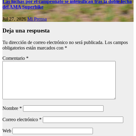
Las luchas por el campeonato se intensifican tras la doble fecha
del AMA Superbike
Jul 27, 2026
Mi Prensa
Deja una respuesta
Tu dirección de correo electrónico no será publicada.
Los campos
obligatorios están marcados con
*
Comentario
*
Nombre
*
Correo electrónico
*
Web