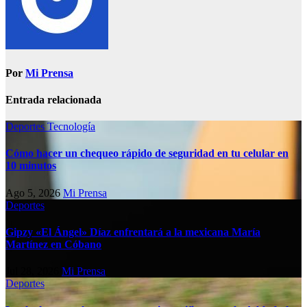
Por
Mi Prensa
Entrada relacionada
Deportes
Tecnología
Cómo hacer un chequeo rápido de seguridad en tu celular en
10 minutos
Ago 5, 2026
Mi Prensa
Deportes
Gipzy «El Ángel» Díaz enfrentará a la mexicana María
Martínez en Cóbano
Jul 28, 2026
Mi Prensa
Deportes