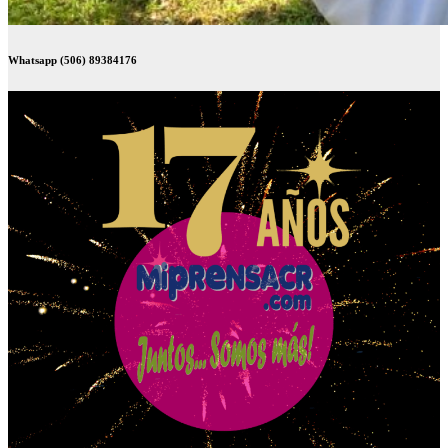
Whatsapp (506) 89384176