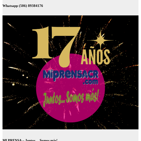
Whatsapp (506) 89384176
MI PRENSA – Juntos… Somos más!