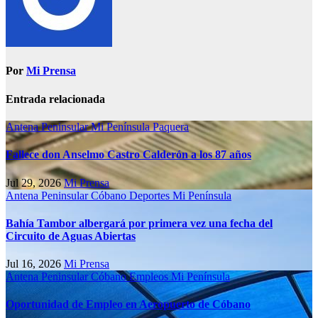
Por
Mi Prensa
Entrada relacionada
Antena Peninsular
Mi Península
Paquera
Fallece don Anselmo Castro Calderón a los 87 años
Jul 29, 2026
Mi Prensa
Antena Peninsular
Cóbano
Deportes
Mi Península
Bahía Tambor albergará por primera vez una fecha del
Circuito de Aguas Abiertas
Jul 16, 2026
Mi Prensa
Antena Peninsular
Cóbano
Empleos
Mi Península
Oportunidad de Empleo en Aeropuerto de Cóbano