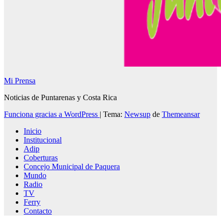
Mi Prensa
Noticias de Puntarenas y Costa Rica
Funciona gracias a WordPress
|
Tema:
Newsup
de
Themeansar
Inicio
Institucional
Adip
Coberturas
Concejo Municipal de Paquera
Mundo
Radio
TV
Ferry
Contacto