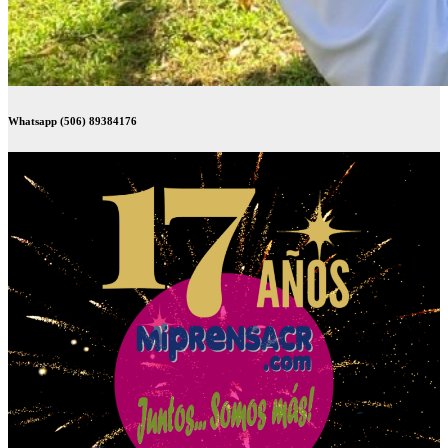
Whatsapp (506) 89384176