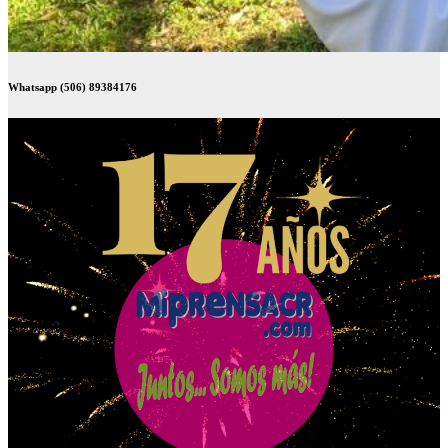
Whatsapp (506) 89384176