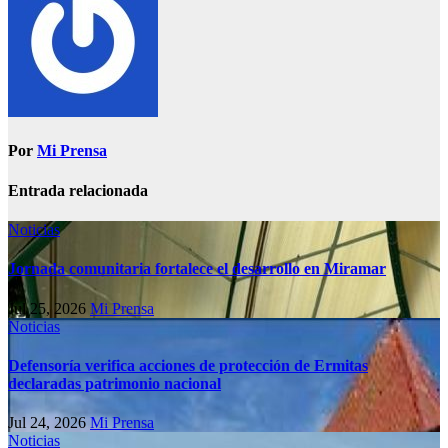
Por
Mi Prensa
Entrada relacionada
Noticias
Jornada comunitaria fortalece el desarrollo en Miramar
Jul 25, 2026
Mi Prensa
Noticias
Defensoría verifica acciones de protección de Ermitas
declaradas patrimonio nacional
Jul 24, 2026
Mi Prensa
Noticias