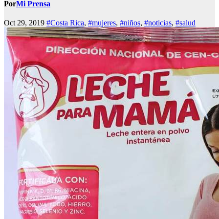
Por
Mi Prensa
Oct 29, 2019
#Costa Rica
,
#mujeres
,
#niños
,
#noticias
,
#salud