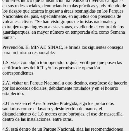
Gutiérrez indicó que la institución ha realizado diversas campañas
en sus redes sociales, denunciando malas prácticas y advirtiendo de
los riesgos que acarrea ingresar a áreas restringidas en los Parques
Nacionales del país, especialmente, en aquellos con presencia de
volcanes activos. “Se han visto grupos de turistas nacionales y
extranjeros que ingresan a estas zonas, evadiendo el control de los
guardaparques, en mayor número en temporada alta como Semana
Santa”.
Prevención. El MINAE-SINAC, le brinda los siguientes consejos
para un turismo responsable:
1.​Si viaja con algún tour operador o guía, verifique que posea las
certificaciones del ICT y/o los permisos de operación
correspondientes.
2.​Al visitar un Parque Nacional u otro destino, asegúrese de hacerlo
por los accesos oficiales, debidamente rotulados y en el horario
establecido.
3.​Una vez en el Área Silvestre Protegida, siga los protocolos
sanitarios como: el lavado y desinfección de manos, el
distanciamiento de 1.8 metros entre burbujas, el uso de mascarilla
dentro de las instalaciones, entre otras.
4.​Si está dentro de un Parque Nacional, siga las recomendaciones