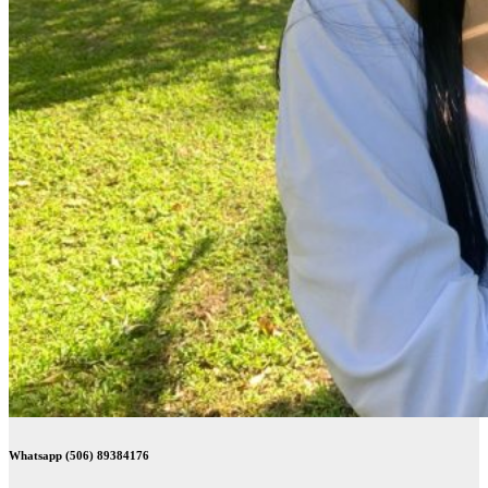
Whatsapp (506) 89384176