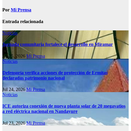
Por
Mi Prensa
Entrada relacionada
Noticias
Jornada comunitaria fortalece el desarrollo en Miramar
Jul 25, 2026
Mi Prensa
Noticias
Defensoría verifica acciones de protección de Ermitas
declaradas patrimonio nacional
Jul 24, 2026
Mi Prensa
Noticias
ICE autoriza conexión de nueva planta solar de 20 megavatios
a red eléctrica nacional en Nandayure
Jul 23, 2026
Mi Prensa