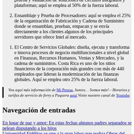
plataformas; aquí se emplea al 50% de la fuerza laboral.
Ensamblaje y Prueba de Procesadores: aquí se emplea el 25%
de la organización de Fabricación y Cadena de Suministro
donde se ensamblan, prueban, empacan y se envía
directamente a los clientes algunos de los principales
servidores que ofrece Intel al mercado.​
El Centro de Servicios Globales: diseña, ejecuta y transforma
e innova procesos de negocio multifuncionales a nivel global
en Finanzas, Recursos Humanos, Ventas y Mercadeo, y la
cadena de suministros. Costa Rica es uno de los sitios
financieros de la corporación más grandes con más de 440
empleados que lideran la modernización de las finanzas
globales. Aquí se emplea otro 25% de la fuerza laboral.
Vea aquí más información de
Mi Prensa
, Juntos… Somos más! – Horarios y
tarifas de servicio de ferry a Paquera
aquí
Visite nuestro canal de
Youtube
Navegación de entradas
En lugar de paz y amor: En estas fechas algunos padres separados se
pelean disputando a los hijos
Universidad Fidélitas se une a la gran labor que realiza Obras del