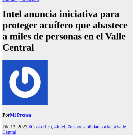
Intel anuncia iniciativa para
proteger acuífero que abastece
a miles de personas en el Valle
Central
Por
Mi Prensa
Dic 13, 2023
#Costa Rica
,
#Intel
,
#responsabilidad social
,
#Valle
Central