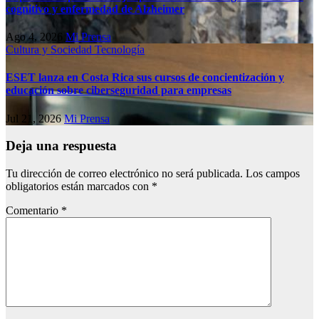
cognitivo у enfermedad de Alzheimer
Ago 4, 2026
Mi Prensa
Cultura y Sociedad
Tecnología
ESET lanza en Costa Rica sus cursos de concientización y
educación sobre ciberseguridad para empresas
Jul 21, 2026
Mi Prensa
Deja una respuesta
Tu dirección de correo electrónico no será publicada.
Los campos
obligatorios están marcados con
*
Comentario
*