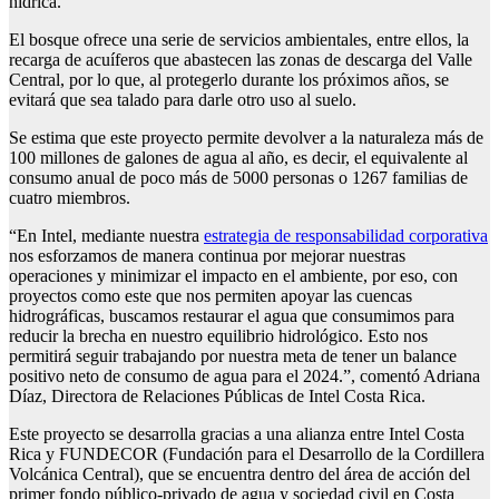
hídrica.
El bosque ofrece una serie de servicios ambientales, entre ellos, la
recarga de acuíferos que abastecen las zonas de descarga del Valle
Central, por lo que, al protegerlo durante los próximos años, se
evitará que sea talado para darle otro uso al suelo.
Se estima que este proyecto permite devolver a la naturaleza más de
100 millones de galones de agua al año, es decir, el equivalente al
consumo anual de poco más de 5000 personas o 1267 familias de
cuatro miembros.
“En Intel, mediante nuestra
estrategia de responsabilidad corporativa
nos esforzamos de manera continua por mejorar nuestras
operaciones y minimizar el impacto en el ambiente, por eso, con
proyectos como este que nos permiten apoyar las cuencas
hidrográficas, buscamos restaurar el agua que consumimos para
reducir la brecha en nuestro equilibrio hidrológico. Esto nos
permitirá seguir trabajando por nuestra meta de tener un balance
positivo neto de consumo de agua para el 2024.”, comentó Adriana
Díaz, Directora de Relaciones Públicas de Intel Costa Rica.
Este proyecto se desarrolla gracias a una alianza entre Intel Costa
Rica y FUNDECOR (Fundación para el Desarrollo de la Cordillera
Volcánica Central), que se encuentra dentro del área de acción del
primer fondo público-privado de agua y sociedad civil en Costa