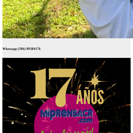
Whatsapp (506) 89384176