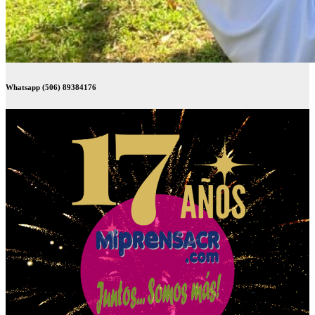
Whatsapp (506) 89384176