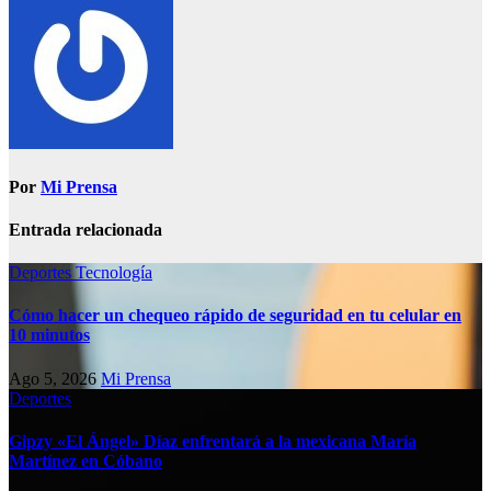
Por
Mi Prensa
Entrada relacionada
Deportes
Tecnología
Cómo hacer un chequeo rápido de seguridad en tu celular en
10 minutos
Ago 5, 2026
Mi Prensa
Deportes
Gipzy «El Ángel» Díaz enfrentará a la mexicana María
Martínez en Cóbano