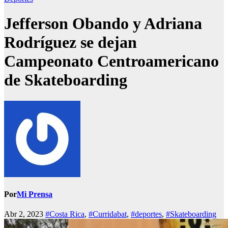
Jefferson Obando y Adriana
Rodríguez se dejan
Campeonato Centroamericano
de Skateboarding
Por
Mi Prensa
Abr 2, 2023
#Costa Rica
,
#Curridabat
,
#deportes
,
#Skateboarding