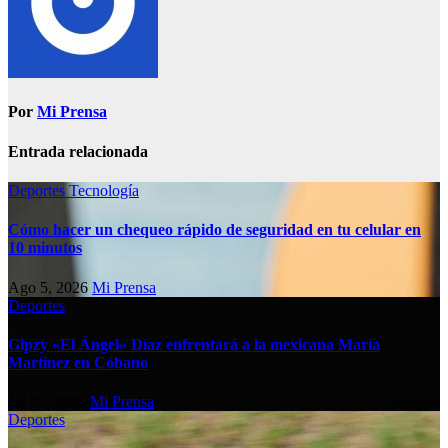
Por
Mi Prensa
Entrada relacionada
Deportes
Tecnología
Cómo hacer un chequeo rápido de seguridad en tu celular en
10 minutos
Ago 5, 2026
Mi Prensa
Deportes
Gipzy «El Ángel» Díaz enfrentará a la mexicana María
Martínez en Cóbano
Jul 28, 2026
Mi Prensa
Deportes