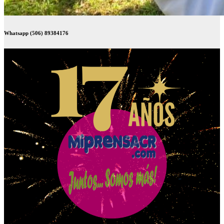
Whatsapp (506) 89384176