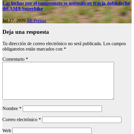
Las luchas por el campeonato se intensifican tras la doble fecha
del AMA Superbike
Jul 27, 2026
Mi Prensa
Deja una respuesta
Tu dirección de correo electrónico no será publicada.
Los campos
obligatorios están marcados con
*
Comentario
*
Nombre
*
Correo electrónico
*
Web