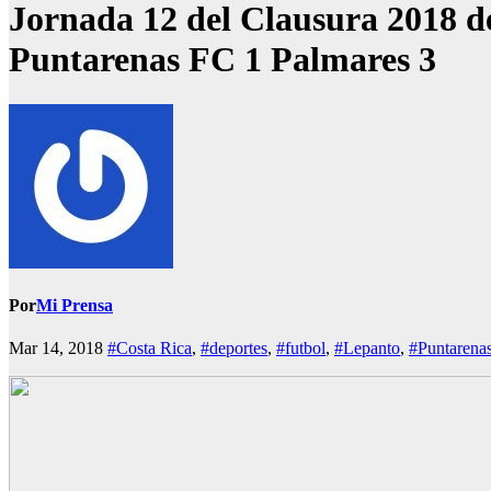
Jornada 12 del Clausura 2018 de
Puntarenas FC 1 Palmares 3
Por
Mi Prensa
Mar 14, 2018
#Costa Rica
,
#deportes
,
#futbol
,
#Lepanto
,
#Puntarena