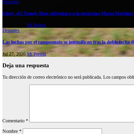
Deportes
Gipzy «El Ángel» Díaz enfrentará a la mexicana María Martíne
Jul 28, 2026
Mi Prensa
Deportes
Las luchas por el campeonato se intensifican tras la doble fech
Jul 27, 2026
Mi Prensa
Deja una respuesta
Tu dirección de correo electrónico no será publicada.
Los campos obli
Comentario
*
Nombre
*