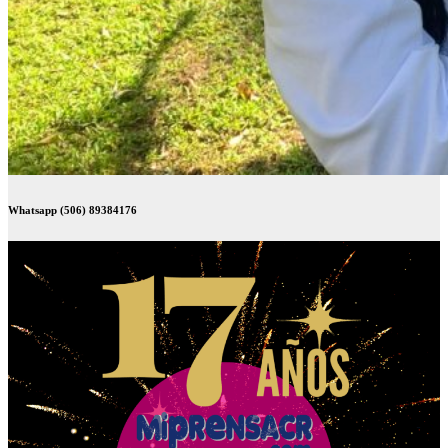
Whatsapp (506) 89384176