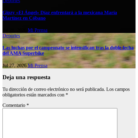
Deportes
Gipzy «El Ángel» Díaz enfrentará a la mexicana María
Martínez en Cóbano
Jul 28, 2026
Mi Prensa
Deportes
Las luchas por el campeonato se intensifican tras la doble fecha
del AMA Superbike
Jul 27, 2026
Mi Prensa
Deja una respuesta
Tu dirección de correo electrónico no será publicada.
Los campos
obligatorios están marcados con
*
Comentario
*