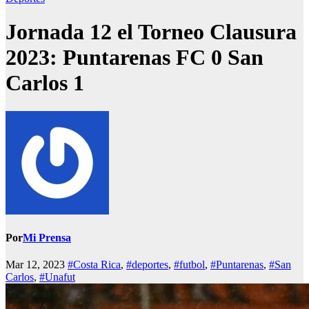
Jornada 12 el Torneo Clausura
2023: Puntarenas FC 0 San
Carlos 1
Por
Mi Prensa
Mar 12, 2023
#Costa Rica
,
#deportes
,
#futbol
,
#Puntarenas
,
#San
Carlos
,
#Unafut