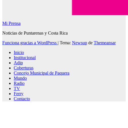
Mi Prensa
Noticias de Puntarenas y Costa Rica
Funciona gracias a WordPress
|
Tema:
Newsup
de
Themeansar
Inicio
Institucional
Adip
Coberturas
Concejo Municipal de Paquera
Mundo
Radio
TV
Ferry
Contacto