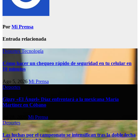
Por
Mi Prensa
Entrada relacionada
Deportes
Tecnología
Cómo hacer un chequeo rápido de seguridad en tu celular en
10 minutos
Ago 5, 2026
Mi Prensa
Deportes
Gipzy «El Ángel» Díaz enfrentará a la mexicana María
Martínez en Cóbano
Jul 28, 2026
Mi Prensa
Deportes
Las luchas por el campeonato se intensifican tras la doble fecha