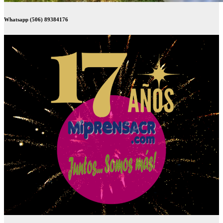
Whatsapp (506) 89384176