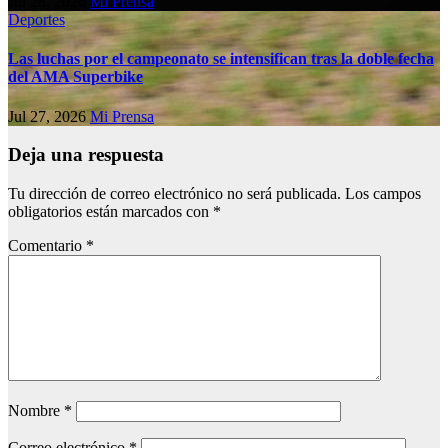
Jul 28, 2026
Mi Prensa
Deportes
Las luchas por el campeonato se intensifican tras la doble fecha
del AMA Superbike
Jul 27, 2026
Mi Prensa
Deja una respuesta
Tu dirección de correo electrónico no será publicada.
Los campos
obligatorios están marcados con
*
Comentario
*
Nombre
*
Correo electrónico
*