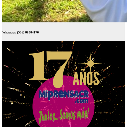
Whatsapp (506) 89384176