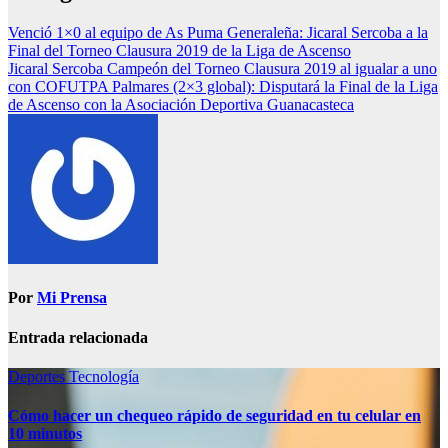
Venció 1×0 al equipo de As Puma Generaleña: Jicaral Sercoba a la
Final del Torneo Clausura 2019 de la Liga de Ascenso
Jicaral Sercoba Campeón del Torneo Clausura 2019 al igualar a uno
con COFUTPA Palmares (2×3 global): Disputará la Final de la Liga
de Ascenso con la Asociación Deportiva Guanacasteca
Por
Mi Prensa
Entrada relacionada
Deportes
Tecnología
Cómo hacer un chequeo rápido de seguridad en tu celular en
10 minutos