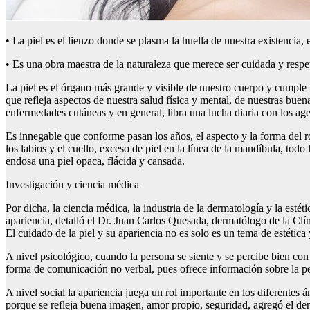
• La piel es el lienzo donde se plasma la huella de nuestra existencia
• Es una obra maestra de la naturaleza que merece ser cuidada y respet
La piel es el órgano más grande y visible de nuestro cuerpo y cumple u
que refleja aspectos de nuestra salud física y mental, de nuestras buena
enfermedades cutáneas y en general, libra una lucha diaria con los ag
Es innegable que conforme pasan los años, el aspecto y la forma del r
los labios y el cuello, exceso de piel en la línea de la mandíbula, t
endosa una piel opaca, flácida y cansada.
Investigación y ciencia médica
Por dicha, la ciencia médica, la industria de la dermatología y la estét
apariencia, detalló el Dr. Juan Carlos Quesada, dermatólogo de la Clí
El cuidado de la piel y su apariencia no es solo es un tema de estétic
A nivel psicológico, cuando la persona se siente y se percibe bien co
forma de comunicación no verbal, pues ofrece información sobre la pe
A nivel social la apariencia juega un rol importante en los diferentes 
porque se refleja buena imagen, amor propio, seguridad, agregó el de