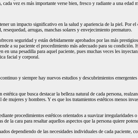
, cada vez es más importante verse bien, fresco y radiante a una edad m
tener un impacto significativo en la salud y apariencia de la piel. Por el 
dad, resequedad, arrugas, manchas solares y envejecimiento prematuro.
 ofrecen seguridad y están debidamente aprobados por las más prestigios
miende a su paciente el procedimiento más adecuado para su condición. 
en en una pesadilla para aquel paciente, pues muchas veces les inyectan
ca facial y corporal.
 continuo y siempre hay nuevos estudios y descubrimientos emergentes en
estética que busca destacar la belleza natural de cada persona, realzan
l de mujeres y hombres. Y es que los tratamientos estéticos menos invasi
ediante procedimientos estéticos orientados a suavizar irregularidades o
s de la cara para resaltar aquellos aspectos que la persona quiere potenc
dos dependiendo de las necesidades individuales de cada paciente, con