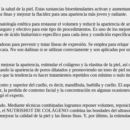
 la salud de la piel. Estas sustancias bioestimulantes activan y aument
gas finas y mejorar la flacidez para una apariencia más joven y radiante.
atología estética para restaurar el volumen y reducir la apariencia de a
eguro y efectivo para este tipo de procedimientos. Es uno de los mejore
po de ácido hialurónico específico para cada área y condición específica 
nadoras para prevenir y tratar líneas de expresión. Se emplea para relaj
a cara. No son dañinas si se utilizan correctamente y son aplicadas por 
a mejorar la apariencia, estimular el colágeno y la elastina de la piel, 
avizando la apariencia de poros dilatados y promoviendo un tono de piel
 lo que la tendencia es hacer tratamientos repetidos con mínimo o nulo t
rostro y superior del cuello, es decir, mandíbula, barbilla y cuello. El a
ez, la perdida de contorno facial y la concentración en algunas ocasiones
gó el experto.
ado. Mediante técnicas combinadas logramos reponer volumen, reposicio
mplo, el NUTRISHOT DE COLÁGENO combina las bondades del ultrasonido
rar la calidad de la piel y las líneas finas. Y, por último, la estimula