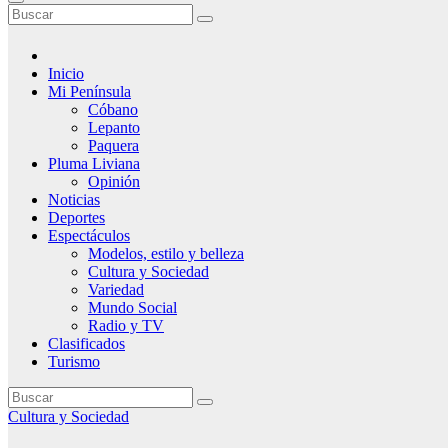
Inicio
Mi Península
Cóbano
Lepanto
Paquera
Pluma Liviana
Opinión
Noticias
Deportes
Espectáculos
Modelos, estilo y belleza
Cultura y Sociedad
Variedad
Mundo Social
Radio y TV
Clasificados
Turismo
Cultura y Sociedad