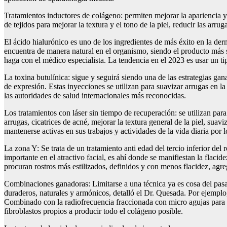
Tratamientos inductores de colágeno: permiten mejorar la apariencia y
de tejidos para mejorar la textura y el tono de la piel, reducir las arru
El ácido hialurónico es uno de los ingredientes de más éxito en la derm
encuentra de manera natural en el organismo, siendo el producto más s
haga con el médico especialista. La tendencia en el 2023 es usar un ti
La toxina butulínica: sigue y seguirá siendo una de las estrategias ga
de expresión. Estas inyecciones se utilizan para suavizar arrugas en l
las autoridades de salud internacionales más reconocidas.
Los tratamientos con láser sin tiempo de recuperación: se utilizan par
arrugas, cicatrices de acné, mejorar la textura general de la piel, su
mantenerse activas en sus trabajos y actividades de la vida diaria por
La zona Y: Se trata de un tratamiento anti edad del tercio inferior del 
importante en el atractivo facial, es ahí donde se manifiestan la flacid
procuran rostros más estilizados, definidos y con menos flacidez, agre
Combinaciones ganadoras: Limitarse a una técnica ya es cosa del pas
duraderos, naturales y armónicos, detalló el Dr. Quesada. Por eje
Combinado con la radiofrecuencia fraccionada con micro agujas para mejo
fibroblastos propios a producir todo el colágeno posible.