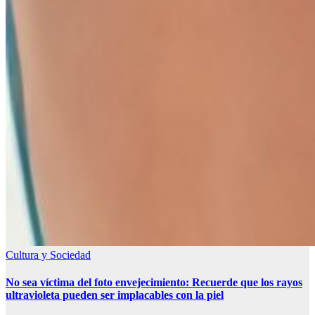
Cultura y Sociedad
No sea víctima del foto envejecimiento: Recuerde que los rayos
ultravioleta pueden ser implacables con la piel