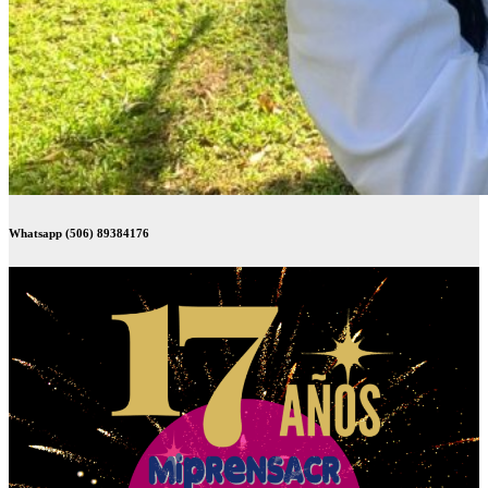
Whatsapp (506) 89384176