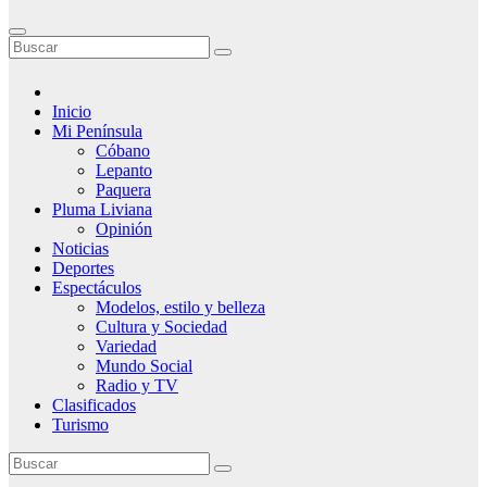
Inicio
Mi Península
Cóbano
Lepanto
Paquera
Pluma Liviana
Opinión
Noticias
Deportes
Espectáculos
Modelos, estilo y belleza
Cultura y Sociedad
Variedad
Mundo Social
Radio y TV
Clasificados
Turismo