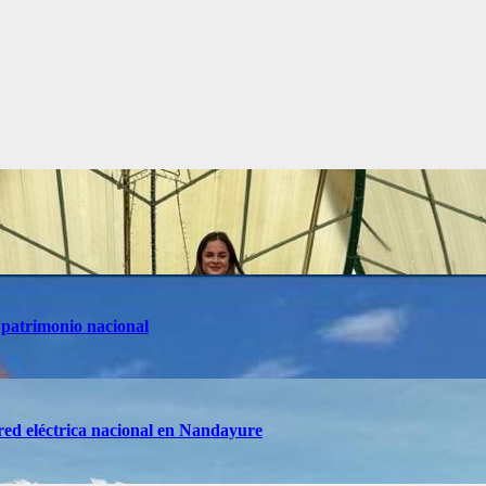
 patrimonio nacional
red eléctrica nacional en Nandayure