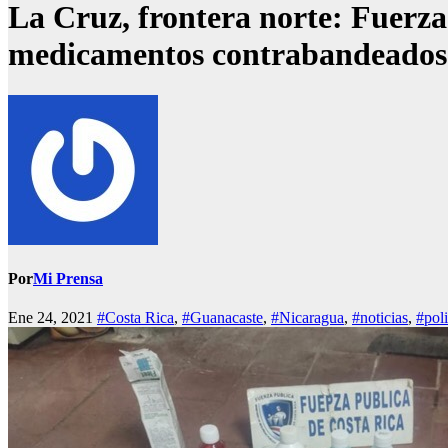
La Cruz, frontera norte: Fuerz
medicamentos contrabandeados
Por
Mi Prensa
Ene 24, 2021
#Costa Rica
,
#Guanacaste
,
#Nicaragua
,
#noticias
,
#poli