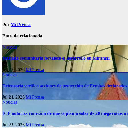
Por
Mi Prensa
Entrada relacionada
Noticias
Jornada comunitaria fortalece el desarrollo en Miramar
Jul 25, 2026
Mi Prensa
Noticias
Defensoría verifica acciones de protección de Ermitas declaradas
Jul 24, 2026
Mi Prensa
Noticias
ICE autoriza conexión de nueva planta solar de 20 megavatios a 
Jul 23, 2026
Mi Prensa