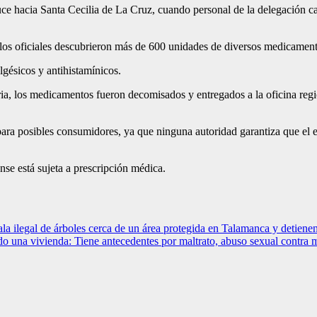
ruce hacia Santa Cecilia de La Cruz, cuando personal de la delegación c
, los oficiales descubrieron más de 600 unidades de diversos medicament
lgésicos y antihistamínicos.
aria, los medicamentos fueron decomisados y entregados a la oficina regi
para posibles consumidores, ya que ninguna autoridad garantiza que el 
ense está sujeta a prescripción médica.
ala ilegal de árboles cerca de un área protegida en Talamanca y detiene
ando una vivienda: Tiene antecedentes por maltrato, abuso sexual contr