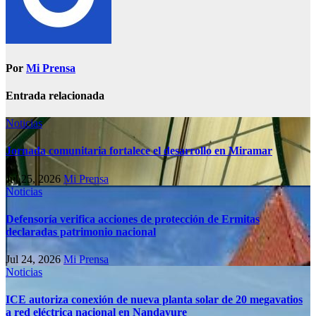
Por
Mi Prensa
Entrada relacionada
Noticias
Jornada comunitaria fortalece el desarrollo en Miramar
Jul 25, 2026
Mi Prensa
Noticias
Defensoría verifica acciones de protección de Ermitas
declaradas patrimonio nacional
Jul 24, 2026
Mi Prensa
Noticias
ICE autoriza conexión de nueva planta solar de 20 megavatios
a red eléctrica nacional en Nandayure