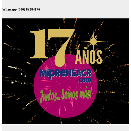
Whatsapp (506) 89384176