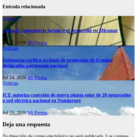
Entrada relacionada
Noticias
Jornada comunitaria fortalece el desarrollo en Miramar
Jul 25, 2026
Mi Prensa
Noticias
Defensoría verifica acciones de protección de Ermitas
declaradas patrimonio nacional
Jul 24, 2026
Mi Prensa
Noticias
ICE autoriza conexión de nueva planta solar de 20 megavatios
a red eléctrica nacional en Nandayure
Jul 23, 2026
Mi Prensa
Deja una respuesta
Tu dirección de correo electrónico no será publicada.
Los campos