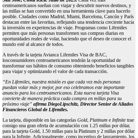
centroamericanos sueñan con viajar y descubrir nuevos destinos, y
las millas se han convertido en una herramienta clave para hacerlo
posible. Ciudades como Madrid, Miami, Barcelona, Cancún y París
destacan entre las favoritas, reflejando una tendencia creciente hacia
la inversión en experiencias de viaje. Programas como Lifemiles
permiten que más personas transformen sus compras diarias en
oportunidades reales de volar, haciendo que el deseo de conocer el
mundo esté al alcance de todos.
A través de la tarjeta Avianca Lifemiles Visa de BAC,
losconsumidores centroamericanos tendrán la oportunidad de
transformar sus hábitos de consumo obteniendo beneficios tangibles
para viajar y optimizando el valor de cada transacción.
“En Lifemiles, nuestra misión es que cada vez más personas
puedan volar más y mejor, por eso celebramos este importante
anuncio para los centroamericanos. Esta nueva tarjeta Visa
convierte de manera práctica cada compra en millas para su
próximo viaje”
afirma Diego
Lipschitz, Director Senior de Aliados
Financieros Global de Lifemiles.
La tarjeta, disponible en las categorías
Gold
,
Platinum
e
Infinite
trae
consigo una gran oferta de acumulación con 1.25 millas por dólar,
para la tarjeta Gold, 1.50 millas para la Platinum y 2 millas por dólar
para la Infinite. Adicionalmente, como incentivo de lanzamiento, los