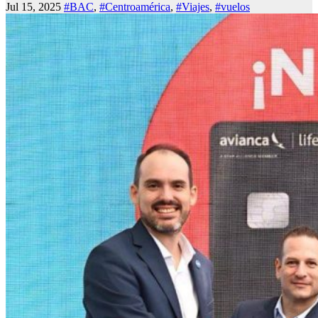
Jul 15, 2025
#BAC
,
#Centroamérica
,
#Viajes
,
#vuelos