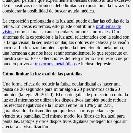
Cualquier persona que experimente molestias debido al uso excesivo
de dispositivos electrónicos debe limitar su exposición a la luz azul o
considerar la posibilidad de buscar ayuda médica.
La exposición prolongada a la luz azul puede dañar las células de la
retina. En casos extremos, esto puede contribuir a
problemas de
visión
como cataratas, cáncer ocular y tumores anormales. Otros
síntomas de la exposición a la luz azul relacionados con la salud son
la fatiga visual, la sequedad ocular, los dolores de cabeza y la visión
borrosa. La luz azul también suprime la liberación de melatonina,
una hormona que nos hace sentir somnolientos, lo que repercute en
nuestro sueño. Estas alteraciones del reloj interno de nuestro cuerpo
pueden provocar
trastornos metabólicos
e incluso depresión.
Cómo limitar la luz azul de las pantallas
Una forma eficaz de reducir la fatiga ocular digital es hacer una
pausa de 20 segundos para mirar algo a 20 pies/metros cada 20
minutos (la regla 20-20-20). El uso de gafas de protección contra la
luz azul mientras se utilizan los dispositivos también puede reducir
los efectos negativos de la luz azul entre un 10% y un 23%,
garantizando al mismo tiempo que los usuarios puedan seguir
viendo sus pantallas. Del mismo modo, los filtros de luz azul para
pantallas, laptops y otros dispositivos digitales protegen los ojos sin
afectar a la visualización.