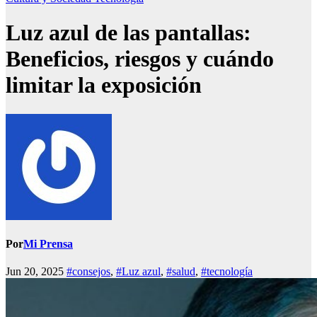
Luz azul de las pantallas:
Beneficios, riesgos y cuándo
limitar la exposición
Por
Mi Prensa
Jun 20, 2025
#consejos
,
#Luz azul
,
#salud
,
#tecnología