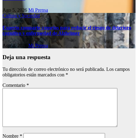
Ago 5, 2026
Mi Prensa
Cultura y Sociedad
Experto comparte consejos para reducir el riesgo de deterioro
cognitivo у enfermedad de Alzheimer
Ago 4, 2026
Mi Prensa
Deja una respuesta
Tu dirección de correo electrónico no será publicada.
Los campos
obligatorios están marcados con
*
Comentario
*
Nombre
*