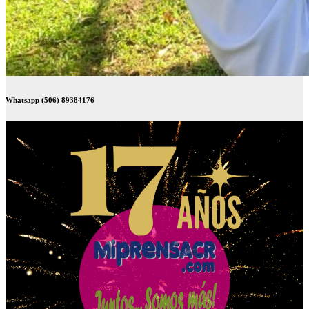
Whatsapp (506) 89384176