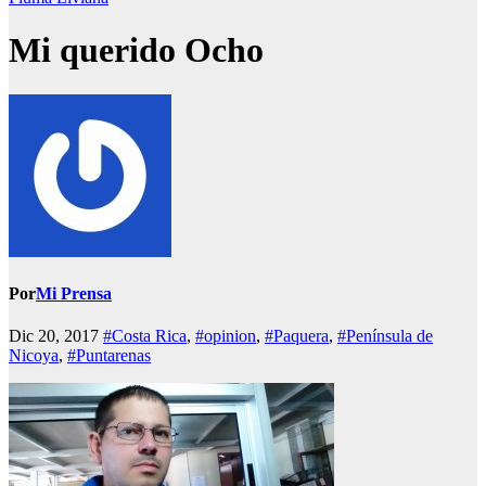
Mi querido Ocho
Por
Mi Prensa
Dic 20, 2017
#Costa Rica
,
#opinion
,
#Paquera
,
#Península de
Nicoya
,
#Puntarenas