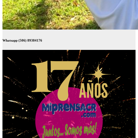
Whatsapp (506) 89384176