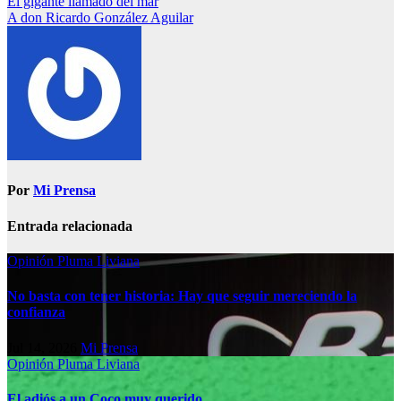
El gigante llamado del mar
A don Ricardo González Aguilar
Por
Mi Prensa
Entrada relacionada
Opinión
Pluma Liviana
No basta con tener historia: Hay que seguir mereciendo la
confianza
Jul 14, 2026
Mi Prensa
Opinión
Pluma Liviana
El adiós a un Coco muy querido