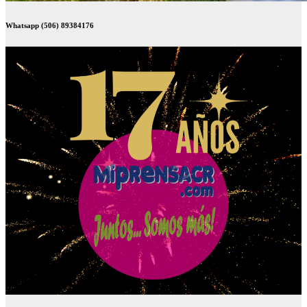
Whatsapp (506) 89384176