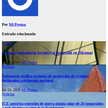
Por
Mi Prensa
Entrada relacionada
Noticias
Jornada comunitaria fortalece el desarrollo en Miramar
Jul 25, 2026
Mi Prensa
Noticias
Defensoría verifica acciones de protección de Ermitas
declaradas patrimonio nacional
Jul 24, 2026
Mi Prensa
Noticias
ICE autoriza conexión de nueva planta solar de 20 megavatios
a red eléctrica nacional en Nandayure