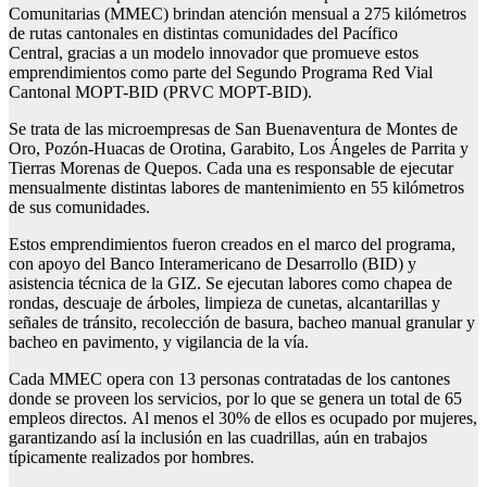
Comunitarias (MMEC) brindan atención mensual a 275 kilómetros
de rutas cantonales en distintas comunidades del Pacífico
Central, gracias a un modelo innovador que promueve estos
emprendimientos como parte del Segundo Programa Red Vial
Cantonal MOPT-BID (PRVC MOPT-BID).
Se trata de las microempresas de San Buenaventura de Montes de
Oro, Pozón-Huacas de Orotina, Garabito, Los Ángeles de Parrita y
Tierras Morenas de Quepos. Cada una es responsable de ejecutar
mensualmente distintas labores de mantenimiento en 55 kilómetros
de sus comunidades.
Estos emprendimientos fueron creados en el marco del programa,
con apoyo del Banco Interamericano de Desarrollo (BID) y
asistencia técnica de la GIZ. Se ejecutan labores como chapea de
rondas, descuaje de árboles, limpieza de cunetas, alcantarillas y
señales de tránsito, recolección de basura, bacheo manual granular y
bacheo en pavimento, y vigilancia de la vía.
Cada MMEC opera con 13 personas contratadas de los cantones
donde se proveen los servicios, por lo que se genera un total de 65
empleos directos. Al menos el 30% de ellos es ocupado por mujeres,
garantizando así la inclusión en las cuadrillas, aún en trabajos
típicamente realizados por hombres.