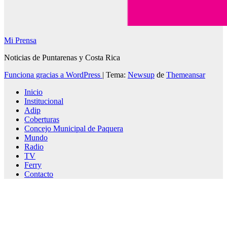
Mi Prensa
Noticias de Puntarenas y Costa Rica
Funciona gracias a WordPress
|
Tema:
Newsup
de
Themeansar
Inicio
Institucional
Adip
Coberturas
Concejo Municipal de Paquera
Mundo
Radio
TV
Ferry
Contacto