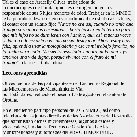
Tal es el caso de Aracelly Olivas, trabajadora de
la microempresa de Parrita, quien es de origen indígena y
responsable de sus 5 hijos menores de edad. Trabajar en la MMEC
le ha permitido llevar sustento y oportunidad de estudio a sus hijos,
al contar con un salario fijo:
“
A
ntes no era así, cuando no tenía este
trabajo pasé muchas necesidades, hasta buscar en la basura para
que mis hijos no se durmieran con hambre, aun así, muchas veces
se fueron a la escuela o el colegio sin desayunar. Ahora estoy muy
feliz, aprendí a usar la motogüadaña y ese es mi trabajo favorito, no
la suelto para nada. Me siento respetada y
ahora mi familia y yo
tenemos una vida digna, porque vivimos con el fruto de mi
trabajo”
relató esta trabajadora.
Lecciones aprendidas
Olivas fue una de las participantes en el Encuentro Regional de
las Microempresas de Mantenimiento Vial
por Estándares, realizado el pasado 17 de agosto en el cantón de
Orotina.
En el encuentro participó personal de las 5 MMEC, así como
miembros de las juntas directivas de las Asociaciones de Desarrollo
que administran dichas microempresas, algunos alcaldes y
vicealcaldes, Unidades Técnicas de Gestión Vial de las
Municipalidades y autoridades del PRVC-II MOPT/BID.