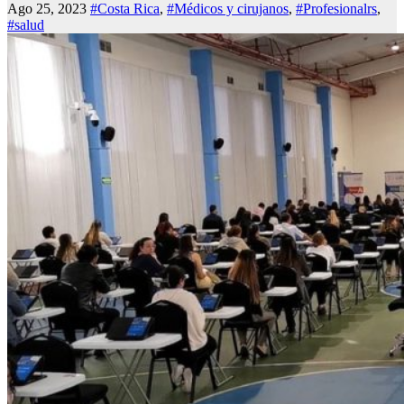
Ago 25, 2023
#Costa Rica
,
#Médicos y cirujanos
,
#Profesionalrs
,
#salud