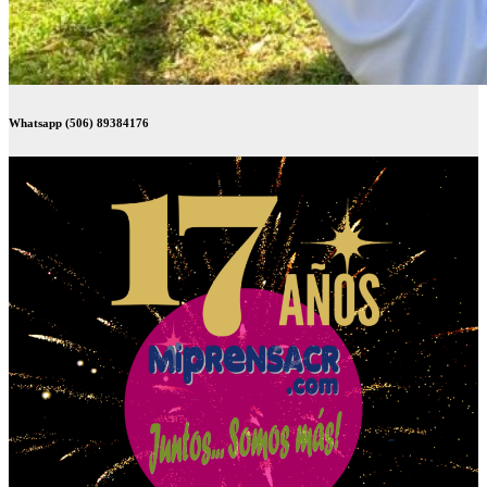
Whatsapp (506) 89384176