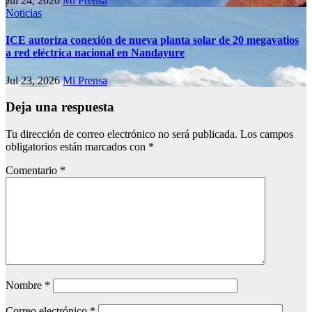
Jul 24, 2026
Mi Prensa
Noticias
ICE autoriza conexión de nueva planta solar de 20 megavatios
a red eléctrica nacional en Nandayure
Jul 23, 2026
Mi Prensa
Deja una respuesta
Tu dirección de correo electrónico no será publicada.
Los campos
obligatorios están marcados con
*
Comentario
*
Nombre
*
Correo electrónico
*