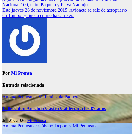
Nacional 160, entre Paquera y Playa Naranjo
Este jueves 26 de noviembre 2015: Avioneta se sale de aeropuerto
en Tambor y queda en media carretera
Por
Mi Prensa
Entrada relacionada
Antena Peninsular
Mi Península
Paquera
Fallece don Anselmo Castro Calderón a los 87 años
Jul 29, 2026
Mi Prensa
Antena Peninsular
Cóbano
Deportes
Mi Península