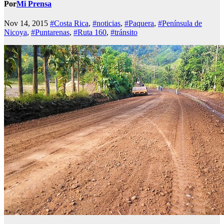
Por
Mi Prensa
Nov 14, 2015
#Costa Rica
,
#noticias
,
#Paquera
,
#Península de
Nicoya
,
#Puntarenas
,
#Ruta 160
,
#tránsito