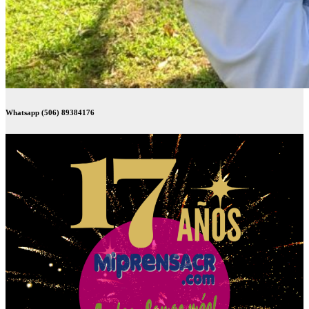
Whatsapp (506) 89384176