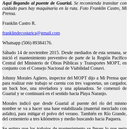
Aquí llegando al puente de Guarial.
Se recomienda transitar con
cuidado pues hay maquinaria en la ruta. Foto Franklin Castro, Mi
Prensa.
Franklin Castro R.
franklindecostarica@gmail.com
Whatsapp (506) 89384176.
Sábado 14 de noviembre 2015. Desde mediados de esta semana, se
inició el mantenimiento preventivo de parte de la Región Pacífico
Central del Ministerio de Obras Públicas y Transportes MOPT, en
conjunto con el Consejo Nacional de Viabilidad Conavi.
Johnny Morales Agüero, inspector del MOPT dijo a Mi Prensa que
para realizar este trabajo se cuenta con tres vagonetas, un cargador,
un back hoe, una niveladora y una aplanadora. Se comenzó de
Guarial y se continuará en el sentido hacia Playa Naranjo.
Morales indicó que desde Guarial al puente del río del mismo
nombre se va a hacer una base estabilizada (material mezclado con
asfalto), para mitigar el polvo del verano. También en Río Grande,
del cementerio a tres kilómetros y medio buscando hacia Paquera.
Se estima que los trabajos de mantenimiento se lleven lo que resta