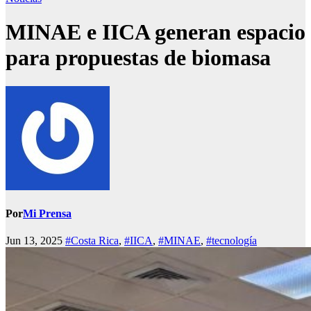
MINAE e IICA generan espacio
para propuestas de biomasa
Por
Mi Prensa
Jun 13, 2025
#Costa Rica
,
#IICA
,
#MINAE
,
#tecnología