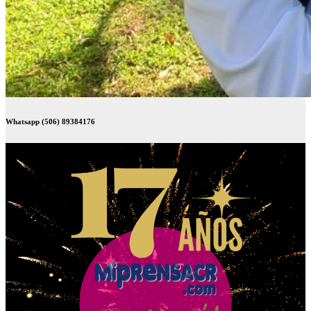
Whatsapp (506) 89384176