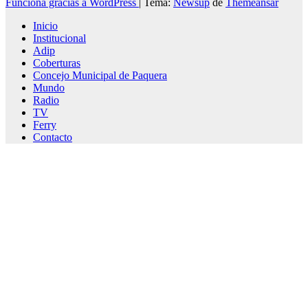
Funciona gracias a WordPress
|
Tema:
Newsup
de
Themeansar
Inicio
Institucional
Adip
Coberturas
Concejo Municipal de Paquera
Mundo
Radio
TV
Ferry
Contacto