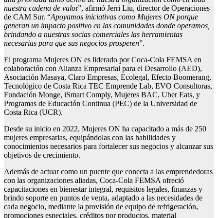
nuestra cadena de valo
r”, afirmó Jerri Liu, director de Operaciones
de CAM Sur. “
Apoyamos iniciativas como Mujeres ON porque
generan un impacto positivo en las comunidades donde operamos,
brindando a nuestras socias comerciales las herramientas
necesarias para que sus negocios prosperen
”.
El programa Mujeres ON es liderado por Coca-Cola FEMSA en
colaboración con Alianza Empresarial para el Desarrollo (AED),
Asociación Masaya, Claro Empresas, Ecolegal, Efecto Boomerang,
Tecnológico de Costa Rica TEC Emprende Lab, EVO Consultoras,
Fundación Monge, iSmart Comply, Mujeres BAC, Uber Eats, y
Programas de Educación Continua (PEC) de la Universidad de
Costa Rica (UCR).
Desde su inicio en 2022, Mujeres ON ha capacitado a más de 250
mujeres empresarias, equipándolas con las habilidades y
conocimientos necesarios para fortalecer sus negocios y alcanzar sus
objetivos de crecimiento.
Además de actuar como un puente que conecta a las emprendedoras
con las organizaciones aliadas, Coca-Cola FEMSA ofreció
capacitaciones en bienestar integral, requisitos legales, finanzas y
brindo soporte en puntos de venta, adaptado a las necesidades de
cada negocio, mediante la provisión de equipo de refrigeración,
promociones especiales, créditos por productos, material