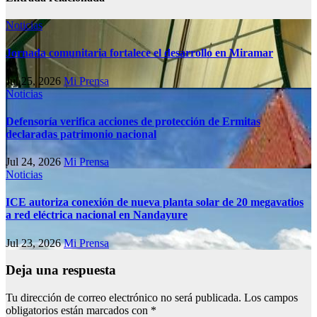
Noticias
Jornada comunitaria fortalece el desarrollo en Miramar
Jul 25, 2026
Mi Prensa
Noticias
Defensoría verifica acciones de protección de Ermitas
declaradas patrimonio nacional
Jul 24, 2026
Mi Prensa
Noticias
ICE autoriza conexión de nueva planta solar de 20 megavatios
a red eléctrica nacional en Nandayure
Jul 23, 2026
Mi Prensa
Deja una respuesta
Tu dirección de correo electrónico no será publicada.
Los campos
obligatorios están marcados con
*