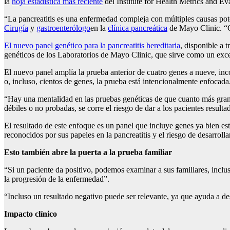
la
hoja estadística más reciente
del Institute for Health Metrics and Ev
“La pancreatitis es una enfermedad compleja con múltiples causas pote
Cirugía
y
gastroenterólogo
en la
clínica pancreática
de Mayo Clinic. “C
El nuevo panel genético para la pancreatitis hereditaria
, disponible a 
genéticos de los Laboratorios de Mayo Clinic, que sirve como un exce
El nuevo panel amplía la prueba anterior de cuatro genes a nueve, in
o, incluso, cientos de genes, la prueba está intencionalmente enfocada
“Hay una mentalidad en las pruebas genéticas de que cuanto más gran
débiles o no probadas, se corre el riesgo de dar a los pacientes resulta
El resultado de este enfoque es un panel que incluye genes ya b
reconocidos por sus papeles en la pancreatitis y el riesgo de desarroll
Esto también abre la puerta a la prueba familiar
“Si un paciente da positivo, podemos examinar a sus familiares, inclus
la progresión de la enfermedad”.
“Incluso un resultado negativo puede ser relevante, ya que ayuda a des
Impacto clínico