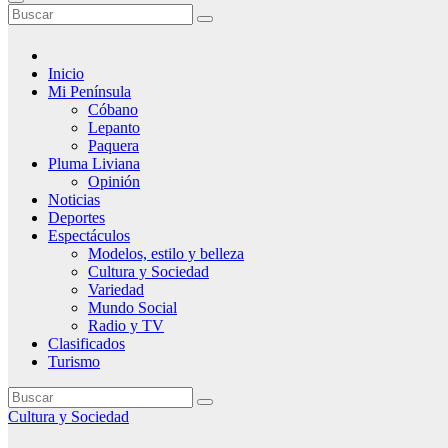
Inicio
Mi Península
Cóbano
Lepanto
Paquera
Pluma Liviana
Opinión
Noticias
Deportes
Espectáculos
Modelos, estilo y belleza
Cultura y Sociedad
Variedad
Mundo Social
Radio y TV
Clasificados
Turismo
Cultura y Sociedad