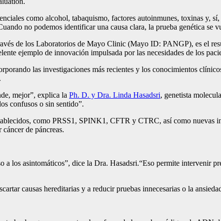
aluation.
nciales como alcohol, tabaquismo, factores autoinmunes, toxinas y, sí, 
uando no podemos identificar una causa clara, la prueba genética se v
través de los Laboratorios de Mayo Clinic (Mayo ID: PANGP), es el resu
lente ejemplo de innovación impulsada por las necesidades de los pacie
corporando las investigaciones más recientes y los conocimientos clínic
.
de, mejor”, explica la
Ph. D. y Dra. Linda Hasadsri
, genetista molecul
dos confusos o sin sentido”.
ien establecidos, como PRSS1, SPINK1, CFTR y CTRC, así como nuev
ar cáncer de páncreas.
o a los asintomáticos”, dice la Dra. Hasadsri.“Eso permite intervenir p
cartar causas hereditarias y a reducir pruebas innecesarias o la ansieda