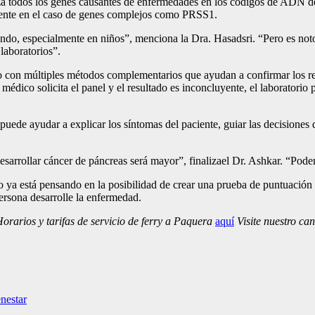
a todos los genes causantes de enfermedades en los códigos de ADN de 
lmente en el caso de genes complejos como PRSS1.
do, especialmente en niños”, menciona la Dra. Hasadsri. “Pero es notor
laboratorios”.
 con múltiples métodos complementarios que ayudan a confirmar los resu
un médico solicita el panel y el resultado es inconcluyente, el laborator
 puede ayudar a explicar los síntomas del paciente, guiar las decisiones 
sarrollar cáncer de páncreas será mayor”, finalizael Dr. Ashkar. “Pod
po ya está pensando en la posibilidad de crear una prueba de puntuación 
persona desarrolle la enfermedad.
rarios y tarifas de servicio de ferry a Paquera
aquí
Visite nuestro ca
enestar