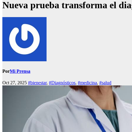
Nueva prueba transforma el diagn
Por
Mi Prensa
Oct 27, 2025
#bienestar
,
#Diagnósticos
,
#medicina
,
#salud