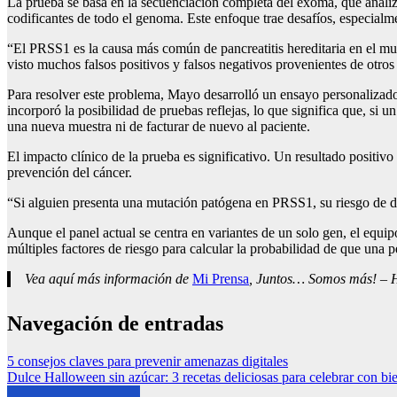
La prueba se basa en la secuenciación completa del exoma, que analiz
codificantes de todo el genoma. Este enfoque trae desafíos, especia
“El PRSS1 es la causa más común de pancreatitis hereditaria en el mun
visto muchos falsos positivos y falsos negativos provenientes de otros 
Para resolver este problema, Mayo desarrolló un ensayo personalizado
incorporó la posibilidad de pruebas reflejas, lo que significa que, si 
una nueva muestra ni de facturar de nuevo al paciente.
El impacto clínico de la prueba es significativo. Un resultado positivo
prevención del cáncer.
“Si alguien presenta una mutación patógena en PRSS1, su riesgo de de
Aunque el panel actual se centra en variantes de un solo gen, el equi
múltiples factores de riesgo para calcular la probabilidad de que una 
Vea aquí más información de
Mi Prensa
, Juntos… Somos más! – Ho
Navegación de entradas
5 consejos claves para prevenir amenazas digitales
Dulce Halloween sin azúcar: 3 recetas deliciosas para celebrar con bi