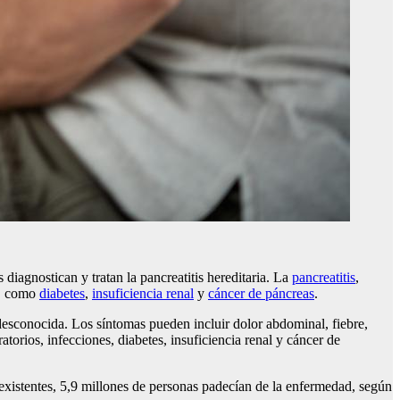
iagnostican y tratan la pancreatitis hereditaria. La
pancreatitis
,
s, como
diabetes
,
insuficiencia renal
y
cáncer de páncreas
.
 desconocida. Los síntomas pueden incluir dolor abdominal, fiebre,
orios, infecciones, diabetes, insuficiencia renal y cáncer de
 existentes, 5,9 millones de personas padecían de la enfermedad, según