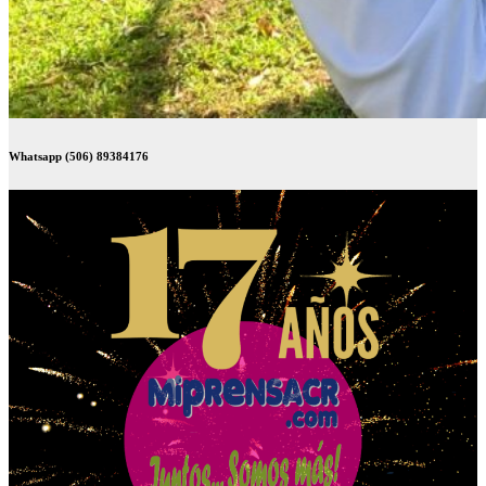
Whatsapp (506) 89384176