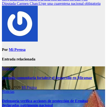
Diputada Carmen Chan:Urge una cuarentena nacional obligatoria
Por
Mi Prensa
Entrada relacionada
Noticias
Jornada comunitaria fortalece el desarrollo en Miramar
Jul 25, 2026
Mi Prensa
Noticias
Defensoría verifica acciones de protección de Ermitas
declaradas patrimonio nacional