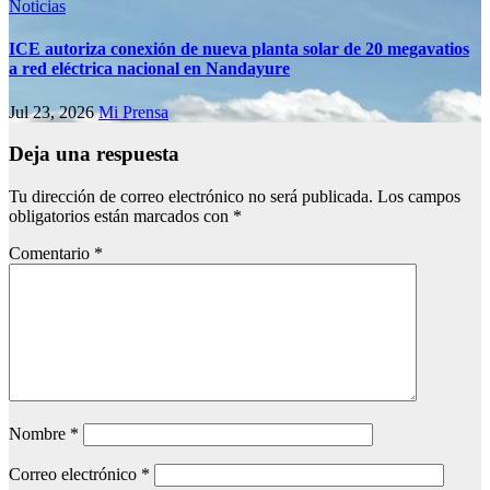
Noticias
ICE autoriza conexión de nueva planta solar de 20 megavatios
a red eléctrica nacional en Nandayure
Jul 23, 2026
Mi Prensa
Deja una respuesta
Tu dirección de correo electrónico no será publicada.
Los campos
obligatorios están marcados con
*
Comentario
*
Nombre
*
Correo electrónico
*