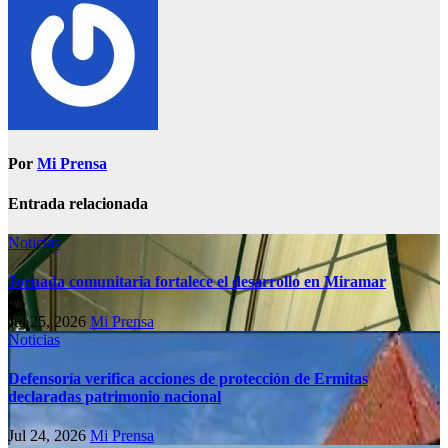
Por
Mi Prensa
Entrada relacionada
Noticias
Jornada comunitaria fortalece el desarrollo en Miramar
Jul 25, 2026
Mi Prensa
Noticias
Defensoría verifica acciones de protección de Ermitas
declaradas patrimonio nacional
Jul 24, 2026
Mi Prensa