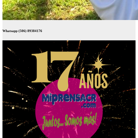
Whatsapp (506) 89384176