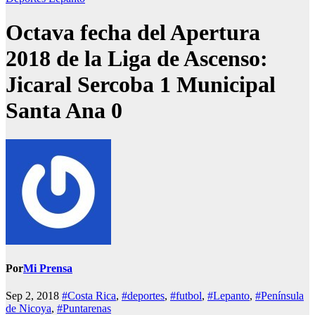
Octava fecha del Apertura
2018 de la Liga de Ascenso:
Jicaral Sercoba 1 Municipal
Santa Ana 0
Por
Mi Prensa
Sep 2, 2018
#Costa Rica
,
#deportes
,
#futbol
,
#Lepanto
,
#Península
de Nicoya
,
#Puntarenas