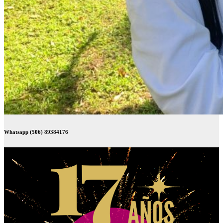
Whatsapp (506) 89384176