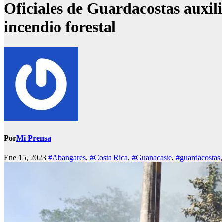
Oficiales de Guardacostas auxil
incendio forestal
Por
Mi Prensa
Ene 15, 2023
#Abangares
,
#Costa Rica
,
#Guanacaste
,
#guardacostas