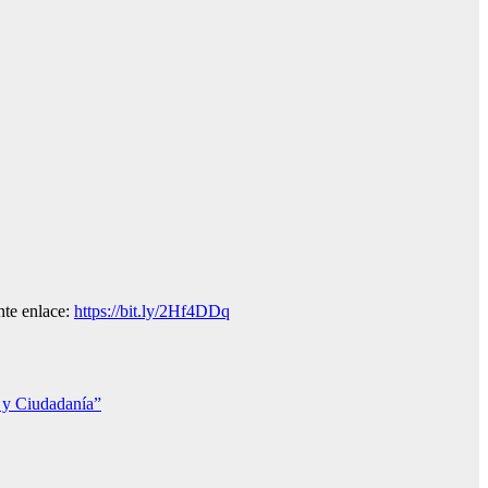
nte enlace:
https://bit.ly/2Hf4DDq
o y Ciudadanía”