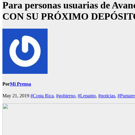
Para personas usuarias de 
CON SU PRÓXIMO DEPÓSIT
Por
Mi Prensa
May 21, 2019
#Costa Rica
,
#gobierno
,
#Lepanto
,
#noticias
,
#Puntare