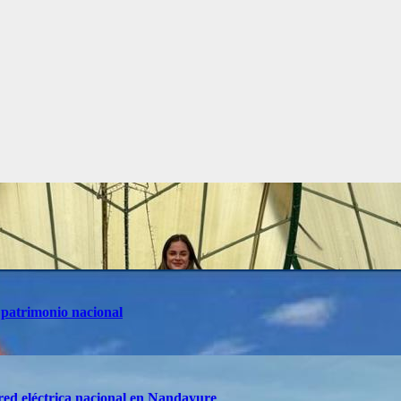
 patrimonio nacional
red eléctrica nacional en Nandayure