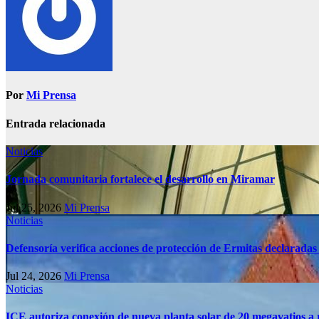
Por
Mi Prensa
Entrada relacionada
Noticias
Jornada comunitaria fortalece el desarrollo en Miramar
Jul 25, 2026
Mi Prensa
Noticias
Defensoría verifica acciones de protección de Ermitas declaradas
Jul 24, 2026
Mi Prensa
Noticias
ICE autoriza conexión de nueva planta solar de 20 megavatios a 