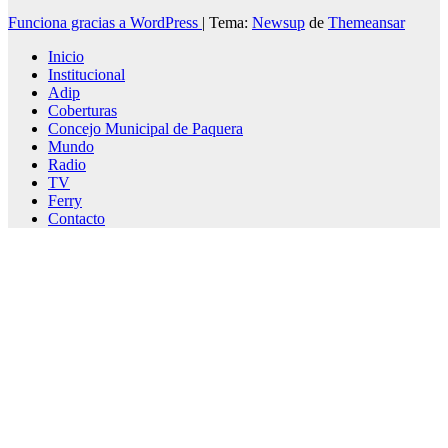
Funciona gracias a WordPress
|
Tema:
Newsup
de
Themeansar
Inicio
Institucional
Adip
Coberturas
Concejo Municipal de Paquera
Mundo
Radio
TV
Ferry
Contacto