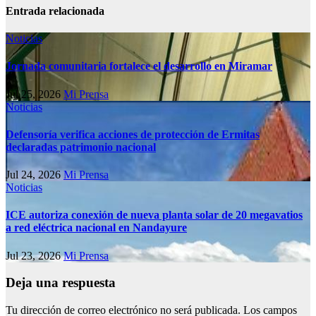
Entrada relacionada
Noticias
Jornada comunitaria fortalece el desarrollo en Miramar
Jul 25, 2026
Mi Prensa
Noticias
Defensoría verifica acciones de protección de Ermitas
declaradas patrimonio nacional
Jul 24, 2026
Mi Prensa
Noticias
ICE autoriza conexión de nueva planta solar de 20 megavatios
a red eléctrica nacional en Nandayure
Jul 23, 2026
Mi Prensa
Deja una respuesta
Tu dirección de correo electrónico no será publicada.
Los campos