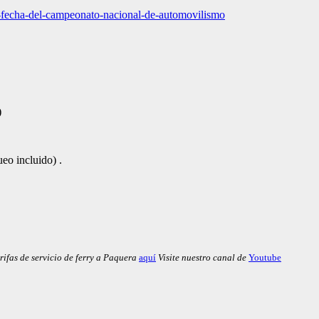
i-fecha-del-campeonato-nacional-de-automovilismo
)
eo incluido) .
rifas de servicio de ferry a Paquera
aquí
Visite nuestro canal de
Youtube