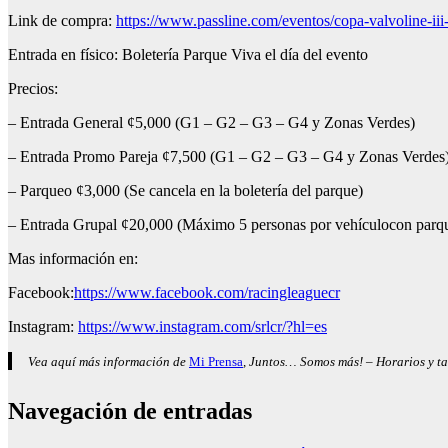
Link de compra:
https://www.passline.com/eventos/copa-valvoline-ii
Entrada en físico: Boletería Parque Viva el día del evento
Precios:
– Entrada General ¢5,000 (G1 – G2 – G3 – G4 y Zonas Verdes)
– Entrada Promo Pareja ¢7,500 (G1 – G2 – G3 – G4 y Zonas Verdes
– Parqueo ¢3,000 (Se cancela en la boletería del parque)
– Entrada Grupal ¢20,000 (Máximo 5 personas por vehículocon parqu
Mas información en:
Facebook:
https://www.facebook.com/racingleaguecr
Instagram:
https://www.instagram.com/srlcr/?hl=es
Vea aquí más información de
Mi Prensa
, Juntos… Somos más! – Horarios y ta
Navegación de entradas