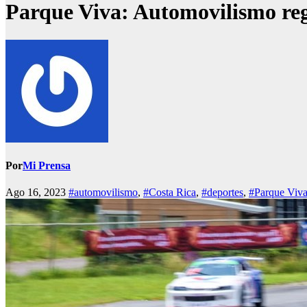
Parque Viva: Automovilismo regr
Por
Mi Prensa
Ago 16, 2023
#automovilismo
,
#Costa Rica
,
#deportes
,
#Parque Viv