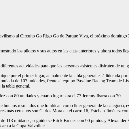
lismo al Circuito Go Rigo Go de Parque Viva, el próximo domingo 20 
rado los pilotos y sus autos en las citas anteriores y ahora todos llega
ferentes actividades para que las personas asistentes disfruten de un 
que por el primer lugar, actualmente la tabla general está liderada po
mulada de 103 unidades, frente al equipo Passline Racing Team de Li
la tabla general.
dez con 80 unidades y cuarto lugar para el 77 Jeremy Ibarra con 70.
buenos resultados que lo ubican como líder general de la categoría, eso
res más cercanos son Carlos Mora en el carro 16, Esteban Jiménez con 
de 113 unidades, seguido se Erick Brenes con 90 puntos y Alexander Sal
 cara a la Copa Valvoline.