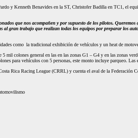
 Pardo y Kenneth Benavides en la ST, Christofer Badilla en TC1, el e
cionados que nos acompañen y por supuesto de los pilotos. Queremos 
s al gran trabajo que realizan todas los equipos por preparar los au
tividades como la tradicional exhibición de vehículos y un heat de mo
de 5 mil colones general en las en las zonas G1 – G4 y en las zonas ve
colones para vehículos con 5 personas, este monto incluye parqueo. Las
osta Rica Racing League (CRRL) y cuenta el aval de la Federación 
utomovilismo