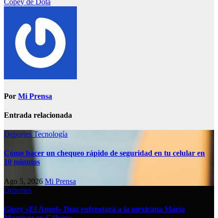
Copey de Dota
Por
Mi Prensa
Entrada relacionada
Deportes
Tecnología
Cómo hacer un chequeo rápido de seguridad en tu celular en
10 minutos
Ago 5, 2026
Mi Prensa
Deportes
Gipzy «El Ángel» Díaz enfrentará a la mexicana María
Martínez en Cóbano