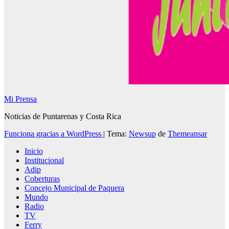
Mi Prensa
Noticias de Puntarenas y Costa Rica
Funciona gracias a WordPress
|
Tema:
Newsup
de
Themeansar
Inicio
Institucional
Adip
Coberturas
Concejo Municipal de Paquera
Mundo
Radio
TV
Ferry