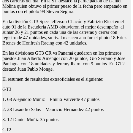
dos carreras del día. En la ST destacó la participación de Daniel
Molina quien obtuvo el primer pueso de la fecha pero empatado en
puntos con el piloto 99 Steven Segura.
En la división GT3 Spec Jefferson Chacón y Fabrizio Ricci en el
auto 91 de la Escudería AMD obtuvieron el mejor desempeño al
sumar 26 y 21 puntos en cada una de las carreras y cerrar con
registro de 47 unidades, su rival mas cercano fue el piloto 18 Erick
Brenes de Honfresh Racing con 42 unidades.
En las divisiones GT3 CR vs Panamá quedaron en los primeros
puestos Juan Alberto Amengol con 20 puntos, Gio Serrano y Jose
Paniagua con 18 unidades y Jeremy Ibarra con 9 puntos. En GT2
destacó Juan Pablo Monge.
El resumen de resultados extraoficiales es el siguiente:
GT3
1. 68 Alejandro Muñiz – Emilio Valverde 47 puntos
2. 28 Lisandro Salas – Mauricio Hernandez 42 puntos
3. 12 Daniel Muñiz 35 puntos
GT2