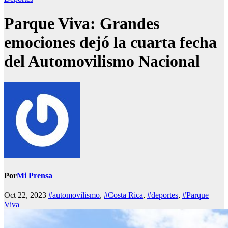
Parque Viva: Grandes
emociones dejó la cuarta fecha
del Automovilismo Nacional
Por
Mi Prensa
Oct 22, 2023
#automovilismo
,
#Costa Rica
,
#deportes
,
#Parque
Viva