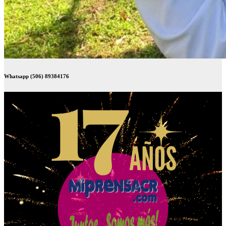
Whatsapp (506) 89384176