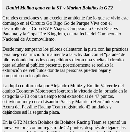
–
Daniel Molina gana en la ST y Marlon Bolaños la GT2
Grandes emociones y un excelente ambiente fue lo que se vivió este
domingo en el Circuito Go Rigo Go de Parque Viva con el
desarrollo de la Copa EVE Viajes: Campeonato Costa Rica vs
Panamá, y la Copa Tire Kingdom, cuarta fecha del Campeonato
Nacional de Automovilismo.
Desde muy temprano los pilotos calentaron la pista con las prácticas
para luego dar inicio formalmente a la actividad con el “parade’ de
pilotos donde todos los competidores dieron una vuelta al circuito
para saludar al público presente, posteriormente se realizó la
exhibición de vehículos donde las personas pueden bajar y
compartir con los pilotos.
La dupla conformada por Alejandro Muñiz y Emilio Valverde del
equipo Economy Motorsport lograron la victoria de la jornada en la
categoría GT3 con un tiempo total extraoficial de 47 puntos,
estuvieron muy cerca Lisandro Salas y Mauricio Hernández en
Acura del Passline Racing Team registrando 42 unidades y
dejándose así la segunda plaza.
En la GT2 Marlon Bolaños de Bolaños Racing Team se apuntó un
nueva victoria con un registro de 52 puntos, después de dejarse las