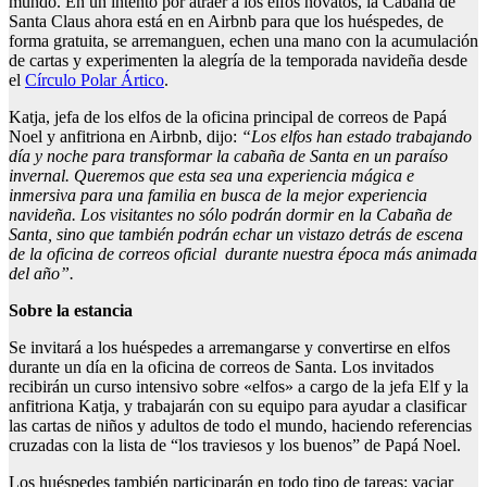
mundo. En un intento por atraer a los elfos novatos, la Cabaña de
Santa Claus ahora está en en Airbnb para que los huéspedes, de
forma gratuita, se arremanguen, echen una mano con la acumulación
de cartas y experimenten la alegría de la temporada navideña desde
el
Círculo Polar Ártico
.
Katja, jefa de los elfos de la oficina principal de correos de Papá
Noel y anfitriona en Airbnb, dijo:
“Los elfos han estado trabajando
día y noche para transformar la cabaña de Santa en un paraíso
invernal. Queremos que esta sea una experiencia mágica e
inmersiva para una familia en busca de la mejor experiencia
navideña. Los visitantes no sólo podrán dormir en la Cabaña de
Santa, sino que también podrán echar un vistazo detrás de escena
de la oficina de correos oficial durante nuestra época más animada
del año”.
Sobre la estancia
Se invitará a los huéspedes a arremangarse y convertirse en elfos
durante un día en la oficina de correos de Santa. Los invitados
recibirán un curso intensivo sobre «elfos» a cargo de la jefa Elf y la
anfitriona Katja, y trabajarán con su equipo para ayudar a clasificar
las cartas de niños y adultos de todo el mundo, haciendo referencias
cruzadas con la lista de “los traviesos y los buenos” de Papá Noel.
Los huéspedes también participarán en todo tipo de tareas: vaciar