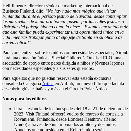
Heli Jiménez, directora sénior de marketing internacional de
Business Finland, dijo: “
No hay nada más mágico que visitar
Finlandia durante el período festivo de Navidad: desde contemplar
las maravillas de la aurora boreal, pasear por las calles festivas o
disfrutar del paisaje blanco como la nieve. . Estamos encantados de
que esta familia pueda experimentar una oportunidad única en la
vida mientras trabajan junto al elfo jefe de Santa en su oficina de
correos oficial”.
Para concientizar sobre los niños con necesidades especiales, Airbnb
hará una donación única a Special Children’s Omaiset ELO, una
asociación de apoyo entre pares dirigida a niños y jóvenes lapones
con necesidades especiales y a sus seres queridos.
Para aquellos que no puedan reservar esta estadía exclusiva,
consulte la Categoría
Ártica
en Airbnb, un nuevo filtro que facilita
descubrir iglús, cabañas y más en el Círculo Polar Ártico.
Notas para los editores
Para la estancia de los huéspedes del 18 al 21 de diciembre de
2023, Visit Finland ofrecerá vuelos de regreso de cortesía a
Rovaniemi, Finlandia, desde Londres Heathrow (Reino
Unido) a través de Finnair para dos adultos y dos niños.
Aquellos que no residan en el Reino Unido serán