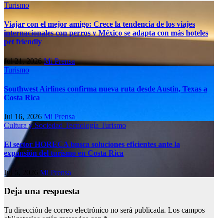
Turismo
Viajar con el mejor amigo: Crece la tendencia de los viajes
internacionales con perros y México se adapta con más hoteles
pet friendly
Jul 21, 2026
Mi Prensa
Turismo
Southwest Airlines confirma nueva ruta desde Austin, Texas a
Costa Rica
Jul 16, 2026
Mi Prensa
Cultura y Sociedad
Tecnología
Turismo
El sector HORECA busca soluciones eficientes ante la
expansión del turismo en Costa Rica
Jul 5, 2026
Mi Prensa
Deja una respuesta
Tu dirección de correo electrónico no será publicada.
Los campos