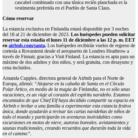
cascabel combinado con una túnica recién planchada es la
vestimenta preferida en el Pueblo de Santa Claus.
Cómo reservar
La estancia exclusiva en Finlandia estará disponible por 3 noches
del 18 al 21 de diciembre de 2023.
Los huéspedes pueden solicitar
reservar esta estadía el lunes 11 de diciembre a las 12 p. m. EET
en
airbnb.com/santa
.
Los huéspedes recibirán vuelos de regreso de
cortesía a Rovaniemi desde el aeropuerto de Londres Heathrow a
través de Finnair, gracias a Visit Finland. La estancia es apta para un
máximo de dos adultos y dos niños, y será gratuita, con desayuno y
cena incluidos.
Amanda Cupples, directora general de Airbnb para el Norte de
Europa, afirmó:
“Alojarse en la cabaña de Santa en el Círculo
Polar Ártico, en medio de la magia de Finlandia, no es sólo unas
vacaciones, es un viaje al corazón del espíritu navideño. Estamos
encantados de que Chief Elf haya decidido compartir su espacio en
Airbnb e invitar a una familia a experimentar esta estancia festiva
única, donde ayudarán a revisar las cartas navideñas de niños de
todo el mundo y participarán en aventuras inolvidables como
excursiones en motos de nieve, auroras boreales. avistamientos y
saunas tradicionales, creando recuerdos que durarán toda la vida
en el camino”.